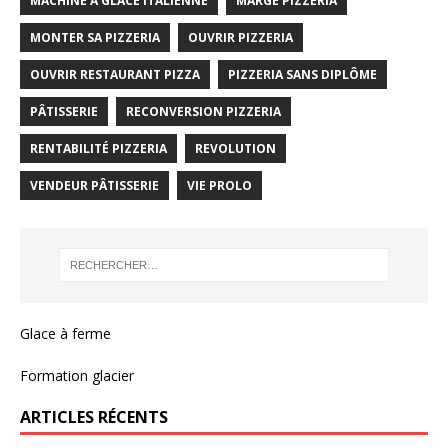
MACHINE À GLACE ITALIENNE
MARGE PIZZERIA
MONTER SA PIZZERIA
OUVRIR PIZZERIA
OUVRIR RESTAURANT PIZZA
PIZZERIA SANS DIPLÔME
PÂTISSERIE
RECONVERSION PIZZERIA
RENTABILITÉ PIZZERIA
REVOLUTION
VENDEUR PÂTISSERIE
VIE PROLO
Glace à ferme
Formation glacier
ARTICLES RÉCENTS