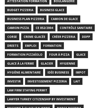
ATTESTATION FORMATION
BOULANGERIE
BUDGET PIZZERIA
BUSINESS GLACE
BUSINESS PLAN PIZZERIA
CAMION DE GLACE
CAMION PIZZA
CE 852/2004
CONTRÔLE SANITAIRE
CORSE
CREME GLACÉE
CRÉER PIZZERIA
DDPP
DREETS
EMPLOI
FORMATION
FORMATION PIZZAÏOLO
FOUR À PIZZA
GLACE
GLACE À LA FERME
GLACIER
HYGIENNE
HYGIÈNE ALIMENTAIRE
IDÉE BUSINESS
IMPOT
INVESTIR
INVESTISSEMENT PIZZERIA
LAIT
LAW FIRM STAYING PERMIT
LAWYER TURKEY CITIZENSHIP BY INVESTMENT