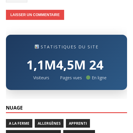
STATISTIQUES DU SITE
1,1M
4,5M
24
Visiteurs
Pages vues
En ligne
NUAGE
A LA FERME
ALLERGÈNES
APPRENTI