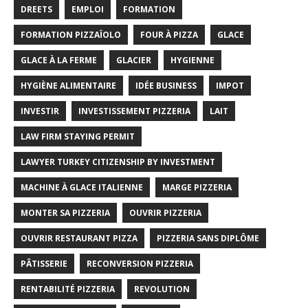
DREETS
EMPLOI
FORMATION
FORMATION PIZZAÏOLO
FOUR À PIZZA
GLACE
GLACE À LA FERME
GLACIER
HYGIENNE
HYGIÈNE ALIMENTAIRE
IDÉE BUSINESS
IMPOT
INVESTIR
INVESTISSEMENT PIZZERIA
LAIT
LAW FIRM STAYING PERMIT
LAWYER TURKEY CITIZENSHIP BY INVESTMENT
MACHINE À GLACE ITALIENNE
MARGE PIZZERIA
MONTER SA PIZZERIA
OUVRIR PIZZERIA
OUVRIR RESTAURANT PIZZA
PIZZERIA SANS DIPLÔME
PÂTISSERIE
RECONVERSION PIZZERIA
RENTABILITÉ PIZZERIA
REVOLUTION