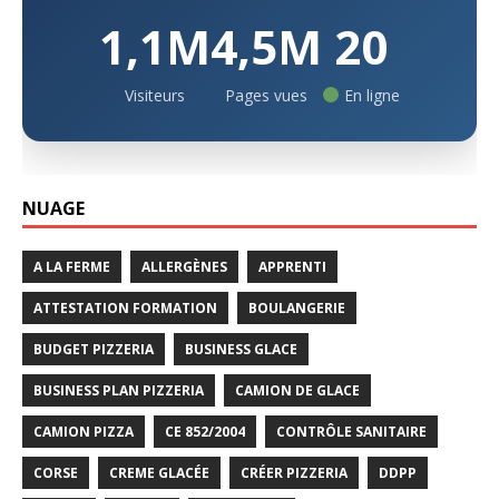
1,1M
4,5M
20
Visiteurs
Pages vues
En ligne
NUAGE
A LA FERME
ALLERGÈNES
APPRENTI
ATTESTATION FORMATION
BOULANGERIE
BUDGET PIZZERIA
BUSINESS GLACE
BUSINESS PLAN PIZZERIA
CAMION DE GLACE
CAMION PIZZA
CE 852/2004
CONTRÔLE SANITAIRE
CORSE
CREME GLACÉE
CRÉER PIZZERIA
DDPP