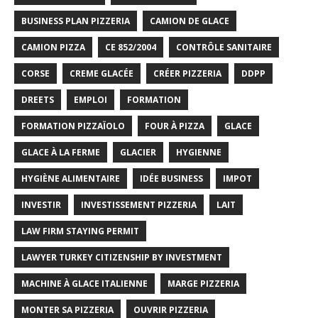
BUSINESS PLAN PIZZERIA
CAMION DE GLACE
CAMION PIZZA
CE 852/2004
CONTRÔLE SANITAIRE
CORSE
CREME GLACÉE
CRÉER PIZZERIA
DDPP
DREETS
EMPLOI
FORMATION
FORMATION PIZZAÏOLO
FOUR À PIZZA
GLACE
GLACE À LA FERME
GLACIER
HYGIENNE
HYGIÈNE ALIMENTAIRE
IDÉE BUSINESS
IMPOT
INVESTIR
INVESTISSEMENT PIZZERIA
LAIT
LAW FIRM STAYING PERMIT
LAWYER TURKEY CITIZENSHIP BY INVESTMENT
MACHINE À GLACE ITALIENNE
MARGE PIZZERIA
MONTER SA PIZZERIA
OUVRIR PIZZERIA