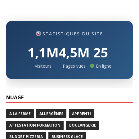
STATISTIQUES DU SITE
1,1M
4,5M
25
Visiteurs
Pages vues
En ligne
NUAGE
A LA FERME
ALLERGÈNES
APPRENTI
ATTESTATION FORMATION
BOULANGERIE
BUDGET PIZZERIA
BUSINESS GLACE