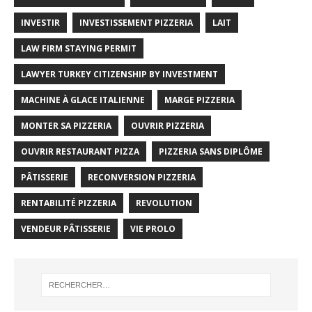
INVESTIR
INVESTISSEMENT PIZZERIA
LAIT
LAW FIRM STAYING PERMIT
LAWYER TURKEY CITIZENSHIP BY INVESTMENT
MACHINE À GLACE ITALIENNE
MARGE PIZZERIA
MONTER SA PIZZERIA
OUVRIR PIZZERIA
OUVRIR RESTAURANT PIZZA
PIZZERIA SANS DIPLÔME
PÂTISSERIE
RECONVERSION PIZZERIA
RENTABILITÉ PIZZERIA
REVOLUTION
VENDEUR PÂTISSERIE
VIE PROLO