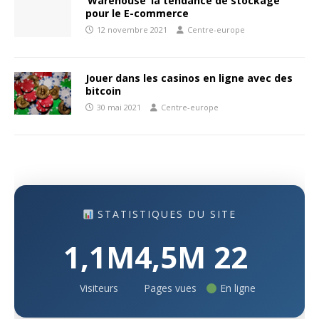
‘Warehouse’ la tendance de stockage
pour le E-commerce
12 novembre 2021
Centre-europe
Jouer dans les casinos en ligne avec des
bitcoin
30 mai 2021
Centre-europe
STATISTIQUES DU SITE
1,1M
4,5M
22
Visiteurs
Pages vues
En ligne