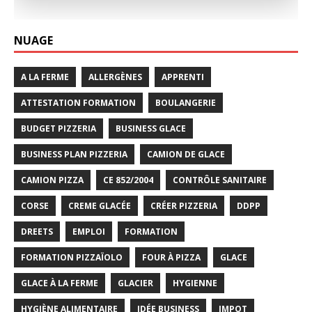
NUAGE
A LA FERME
ALLERGÈNES
APPRENTI
ATTESTATION FORMATION
BOULANGERIE
BUDGET PIZZERIA
BUSINESS GLACE
BUSINESS PLAN PIZZERIA
CAMION DE GLACE
CAMION PIZZA
CE 852/2004
CONTRÔLE SANITAIRE
CORSE
CREME GLACÉE
CRÉER PIZZERIA
DDPP
DREETS
EMPLOI
FORMATION
FORMATION PIZZAÏOLO
FOUR À PIZZA
GLACE
GLACE À LA FERME
GLACIER
HYGIENNE
HYGIÈNE ALIMENTAIRE
IDÉE BUSINESS
IMPOT