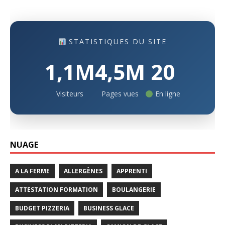
STATISTIQUES DU SITE
1,1M
4,5M
20
Visiteurs
Pages vues
En ligne
NUAGE
A LA FERME
ALLERGÈNES
APPRENTI
ATTESTATION FORMATION
BOULANGERIE
BUDGET PIZZERIA
BUSINESS GLACE