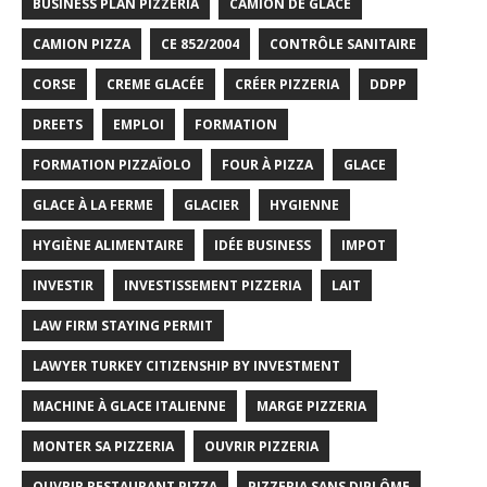
BUSINESS PLAN PIZZERIA
CAMION DE GLACE
CAMION PIZZA
CE 852/2004
CONTRÔLE SANITAIRE
CORSE
CREME GLACÉE
CRÉER PIZZERIA
DDPP
DREETS
EMPLOI
FORMATION
FORMATION PIZZAÏOLO
FOUR À PIZZA
GLACE
GLACE À LA FERME
GLACIER
HYGIENNE
HYGIÈNE ALIMENTAIRE
IDÉE BUSINESS
IMPOT
INVESTIR
INVESTISSEMENT PIZZERIA
LAIT
LAW FIRM STAYING PERMIT
LAWYER TURKEY CITIZENSHIP BY INVESTMENT
MACHINE À GLACE ITALIENNE
MARGE PIZZERIA
MONTER SA PIZZERIA
OUVRIR PIZZERIA
OUVRIR RESTAURANT PIZZA
PIZZERIA SANS DIPLÔME