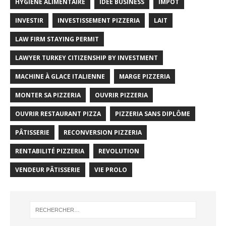
HYGIÈNE ALIMENTAIRE
IDÉE BUSINESS
IMPOT
INVESTIR
INVESTISSEMENT PIZZERIA
LAIT
LAW FIRM STAYING PERMIT
LAWYER TURKEY CITIZENSHIP BY INVESTMENT
MACHINE À GLACE ITALIENNE
MARGE PIZZERIA
MONTER SA PIZZERIA
OUVRIR PIZZERIA
OUVRIR RESTAURANT PIZZA
PIZZERIA SANS DIPLÔME
PÂTISSERIE
RECONVERSION PIZZERIA
RENTABILITÉ PIZZERIA
REVOLUTION
VENDEUR PÂTISSERIE
VIE PROLO