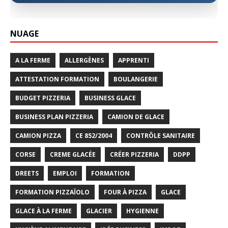
NUAGE
A LA FERME
ALLERGÈNES
APPRENTI
ATTESTATION FORMATION
BOULANGERIE
BUDGET PIZZERIA
BUSINESS GLACE
BUSINESS PLAN PIZZERIA
CAMION DE GLACE
CAMION PIZZA
CE 852/2004
CONTRÔLE SANITAIRE
CORSE
CREME GLACÉE
CRÉER PIZZERIA
DDPP
DREETS
EMPLOI
FORMATION
FORMATION PIZZAÏOLO
FOUR À PIZZA
GLACE
GLACE À LA FERME
GLACIER
HYGIENNE