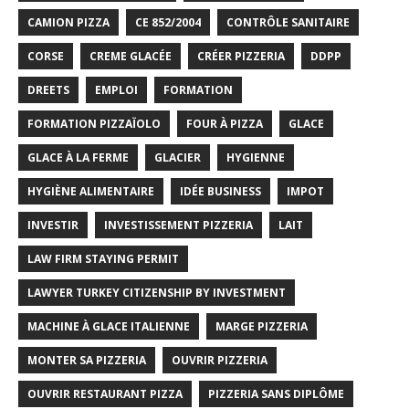
CAMION PIZZA
CE 852/2004
CONTRÔLE SANITAIRE
CORSE
CREME GLACÉE
CRÉER PIZZERIA
DDPP
DREETS
EMPLOI
FORMATION
FORMATION PIZZAÏOLO
FOUR À PIZZA
GLACE
GLACE À LA FERME
GLACIER
HYGIENNE
HYGIÈNE ALIMENTAIRE
IDÉE BUSINESS
IMPOT
INVESTIR
INVESTISSEMENT PIZZERIA
LAIT
LAW FIRM STAYING PERMIT
LAWYER TURKEY CITIZENSHIP BY INVESTMENT
MACHINE À GLACE ITALIENNE
MARGE PIZZERIA
MONTER SA PIZZERIA
OUVRIR PIZZERIA
OUVRIR RESTAURANT PIZZA
PIZZERIA SANS DIPLÔME