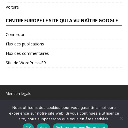
Voiture
CENTRE EUROPE LE SITE QUI A VU NAÎTRE GOOGLE
Connexion
Flux des publications
Flux des commentaires
Site de WordPress-FR
Mention légale
Partager votre flux rss
Nous utilisons des cookies pour vous garantir la meilleure
expérience sur notre site web. Si vous continuez à utiliser ce
© 1998–2026 Centre Europe Actu – L’actualité utile et les sujets qui
site, nous supposerons que vous en êtes satisfait.
comptent.
OK
Non
Politique de confidentialité