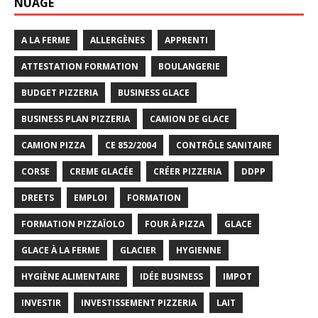
NUAGE
A LA FERME
ALLERGÈNES
APPRENTI
ATTESTATION FORMATION
BOULANGERIE
BUDGET PIZZERIA
BUSINESS GLACE
BUSINESS PLAN PIZZERIA
CAMION DE GLACE
CAMION PIZZA
CE 852/2004
CONTRÔLE SANITAIRE
CORSE
CREME GLACÉE
CRÉER PIZZERIA
DDPP
DREETS
EMPLOI
FORMATION
FORMATION PIZZAÏOLO
FOUR À PIZZA
GLACE
GLACE À LA FERME
GLACIER
HYGIENNE
HYGIÈNE ALIMENTAIRE
IDÉE BUSINESS
IMPOT
INVESTIR
INVESTISSEMENT PIZZERIA
LAIT