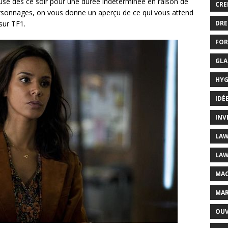
use dès ce soir pour une durée indéterminée en raison de
CRE
ersonnages, on vous donne un aperçu de ce qui vous attend
DRE
sur TF1.
FOR
GLA
HYG
IDÉ
INV
LAW
LAW
MAC
MAR
OUV