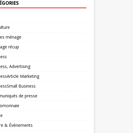
ÉGORIES
ulture
ces ménage
lage récup
ness
ess, Advertising
essArticle Marketing
nessSmall Business
uniqués de presse
tomonnaie
ne
ure & Événements