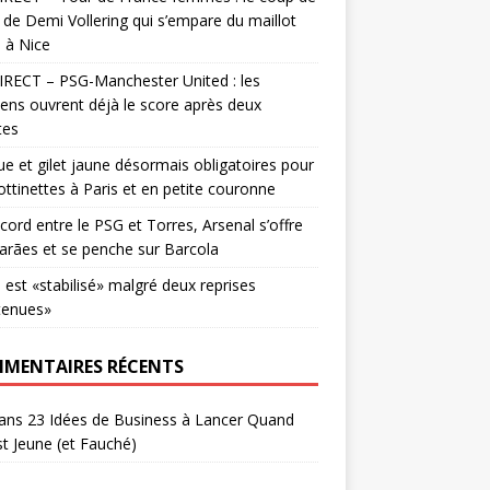
 de Demi Vollering qui s’empare du maillot
 à Nice
RECT – PSG-Manchester United : les
iens ouvrent déjà le score après deux
tes
e et gilet jaune désormais obligatoires pour
rottinettes à Paris et en petite couronne
cord entre le PSG et Torres, Arsenal s’offre
rães et se penche sur Barcola
u est «stabilisé» malgré deux reprises
tenues»
MENTAIRES RÉCENTS
ans
23 Idées de Business à Lancer Quand
t Jeune (et Fauché)