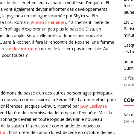
 le dossier et en leur cachant la vérité sur l’enquête. Et
force
lisa vont également devoir affronter des développements
jaune
et, la psycho-criminologue incarnée par Shy’m va être
EN DI
a fille, Roman (
Vincent Heneine
), fraîchement libéré de
Paris
 Profilage d’explorer un peu plus le passé d’Elisa, en
minu
s du couple. Sera-t-elle prête à donner une nouvelle
r. Quant à Rocher, il fera la rencontre de Roxane, une femme
Casqu
La vie devant nous
) qui ne le laissera pas insensible. Au
les t
s pour toutes ?
un ac
Guima
le fe
«con
s démons du passé d’un des autres personnages principaux
 d’un nouveau commissaire à la 3ème DPJ. Lamarck étant parti
COM
 conférences, Jacques Bérault, incarné par
Guy Lecluyse
rend la tête du commissariat le temps de l’enquête. Mais la
fab
d
rsonnage devrait en toute logique devenir le nouveau
On Es
r de la saison 11 (en cas de commande de nouveaux
tial
, l’interprète de Lamarck, est décédé en octobre dernier,