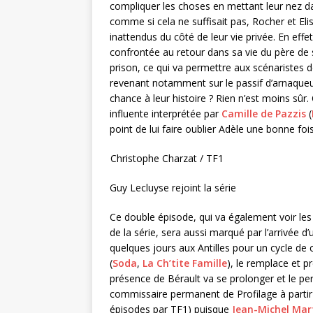
compliquer les choses en mettant leur nez dans
comme si cela ne suffisait pas, Rocher et E
inattendus du côté de leur vie privée. En eff
confrontée au retour dans sa vie du père de s
prison, ce qui va permettre aux scénaristes de
revenant notamment sur le passif d’arnaqueur
chance à leur histoire ? Rien n’est moins sû
influente interprétée par
Camille de Pazzis
(
point de lui faire oublier Adèle une bonne foi
Christophe Charzat / TF1
Guy Lecluyse rejoint la série
Ce double épisode, qui va également voir le
de la série, sera aussi marqué par l’arrivée
quelques jours aux Antilles pour un cycle de
(
Soda
,
La Ch’tite Famille
), le remplace et p
présence de Bérault va se prolonger et le pe
commissaire permanent de Profilage à parti
épisodes par TF1) puisque
Jean-Michel Mar