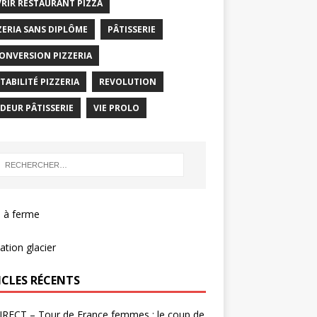
RIR RESTAURANT PIZZA
ZERIA SANS DIPLÔME
PÂTISSERIE
ONVERSION PIZZERIA
TABILITÉ PIZZERIA
REVOLUTION
DEUR PÂTISSERIE
VIE PROLO
 à ferme
tion glacier
ICLES RÉCENTS
IRECT – Tour de France femmes : le coup de