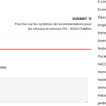
E-co
Econ
Éduc
SUIVANT
Post Doc sur les systèmes de recommandations pour
Empl
les réseaux et services F/H – 92320 Châtillon
Entre
Envi
festi
Fiscal
HAC
liée.
Home
Hotel
Immob
Indus
Jardi