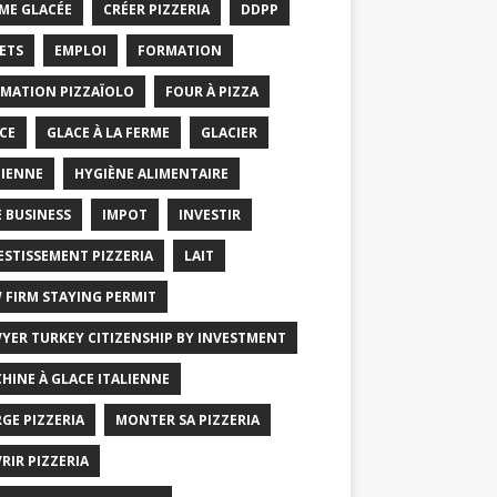
ME GLACÉE
CRÉER PIZZERIA
DDPP
ETS
EMPLOI
FORMATION
MATION PIZZAÏOLO
FOUR À PIZZA
CE
GLACE À LA FERME
GLACIER
IENNE
HYGIÈNE ALIMENTAIRE
E BUSINESS
IMPOT
INVESTIR
ESTISSEMENT PIZZERIA
LAIT
 FIRM STAYING PERMIT
YER TURKEY CITIZENSHIP BY INVESTMENT
HINE À GLACE ITALIENNE
GE PIZZERIA
MONTER SA PIZZERIA
RIR PIZZERIA