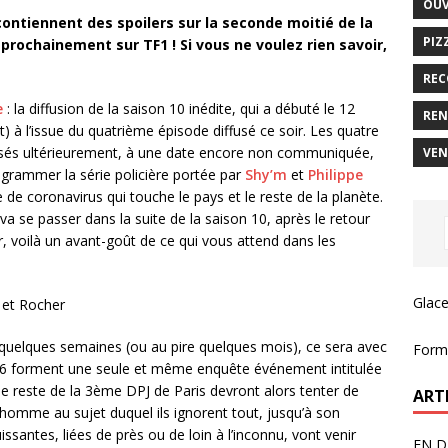
OUV
contiennent des spoilers sur la seconde moitié de la
PIZ
 prochainement sur TF1 ! Si vous ne voulez rien savoir,
REC
e
: la diffusion de la saison 10 inédite, qui a débuté le 12
REN
à l’issue du quatrième épisode diffusé ce soir. Les quatre
sés ultérieurement, à une date encore non communiquée,
VEN
ogrammer la série policière portée par
Shy’m
et
Philippe
e de coronavirus qui touche le pays et le reste de la planète.
va se passer dans la suite de la saison 10, après le retour
r, voilà un avant-goût de ce qui vous attend dans les
Glace
 et Rocher
i quelques semaines (ou au pire quelques mois), ce sera avec
Forma
t 6 forment une seule et même enquête événement intitulée
 le reste de la 3ème DPJ de Paris devront alors tenter de
ART
 homme au sujet duquel ils ignorent tout, jusqu’à son
ssantes, liées de près ou de loin à l’inconnu, vont venir
EN D