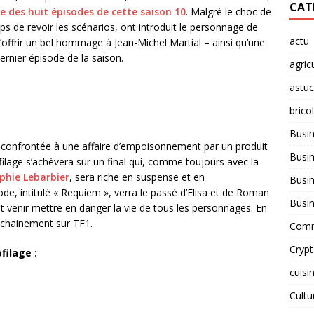
CAT
e des huit épisodes de cette saison 10
. Malgré le choc de
mps de revoir les scénarios, ont introduit le personnage de
actu
’offrir un bel hommage à Jean-Michel Martial – ainsi qu’une
ernier épisode de la saison.
agric
astu
brico
Busi
e confrontée à une affaire d’empoisonnement par un produit
Busin
filage s’achèvera sur un final qui, comme toujours avec la
phie Lebarbier
, sera riche en suspense et en
Busin
de, intitulé « Requiem », verra le passé d’Elisa et de Roman
Busi
 venir mettre en danger la vie de tous les personnages. En
ochainement sur TF1.
Comm
Cryp
filage :
cuisi
Cult