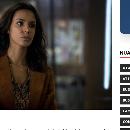
NUA
A L
ATT
BUD
BUS
CAM
CON