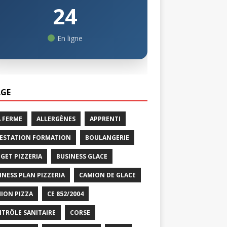
24
En ligne
GE
A FERME
ALLERGÈNES
APPRENTI
ESTATION FORMATION
BOULANGERIE
GET PIZZERIA
BUSINESS GLACE
INESS PLAN PIZZERIA
CAMION DE GLACE
ION PIZZA
CE 852/2004
TRÔLE SANITAIRE
CORSE