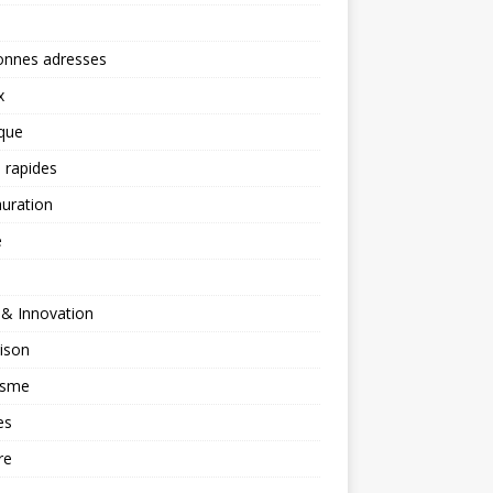
onnes adresses
x
ique
 rapides
uration
é
 & Innovation
ison
isme
es
re