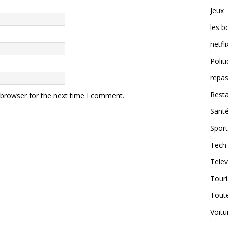
Jeux
les b
netfli
Polit
repas
Resta
 browser for the next time I comment.
Sant
Sport
Tech
Telev
Tour
Tout
Voitu