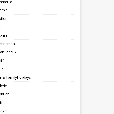
mmerce
omie
ation
oi
prise
ronnement
vals locaux
ité
CP
 & FamilyHolidays
lerie
ilier
trie
nage