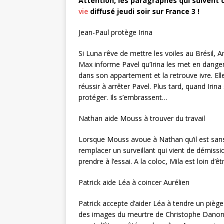
Attention, les paragraphes qui suivent c
vie
diffusé jeudi soir sur France 3 !
Jean-Paul protège Irina
Si Luna rêve de mettre les voiles au Brésil, 
Max informe Pavel qu’Irina les met en danger.
dans son appartement et la retrouve ivre. El
réussir à arrêter Pavel. Plus tard, quand Irina 
protéger. Ils s’embrassent…
Nathan aide Mouss à trouver du travail
Lorsque Mouss avoue à Nathan qu’il est san
remplacer un surveillant qui vient de démissi
prendre à l’essai. A la coloc, Mila est loin d’ê
Patrick aide Léa à coincer Aurélien
Patrick accepte d’aider Léa à tendre un piège à
des images du meurtre de Christophe Danon. 