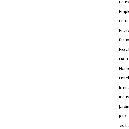
Éduc
Empl
Entre
Envi
festi
Fiscal
HAC
Home
Hotel
Immob
Indus
Jardi
Jeux
les b