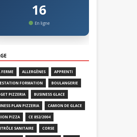
16
En ligne
GE
A FERME
ALLERGÈNES
APPRENTI
ESTATION FORMATION
BOULANGERIE
GET PIZZERIA
BUSINESS GLACE
INESS PLAN PIZZERIA
CAMION DE GLACE
ION PIZZA
CE 852/2004
TRÔLE SANITAIRE
CORSE