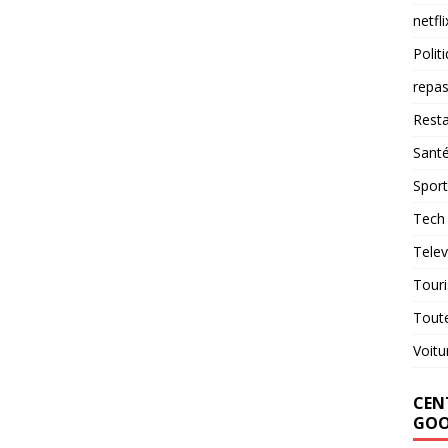
netfli
Polit
repas
Resta
Sant
Sport
Tech
Telev
Tour
Tout
Voitu
CENT
GOO