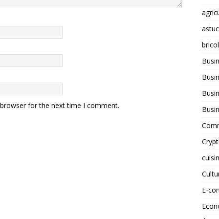
agric
astu
brico
Busi
Busin
Busin
 browser for the next time I comment.
Busi
Comm
Cryp
cuisi
Cult
E-co
Econ