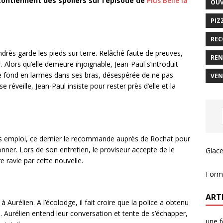
ontiennent des spoilers sur l’épisode de
Plus Belle la
OUV
PIZ
REC
Andrès garde les pieds sur terre. Relâché faute de preuves,
REN
 Alors qu’elle demeure injoignable, Jean-Paul s’introduit
le fond en larmes dans ses bras, désespérée de ne pas
VEN
se réveille, Jean-Paul insiste pour rester près d’elle et la
s emploi, ce dernier le recommande auprès de Rochat pour
onner. Lors de son entretien, le proviseur accepte de le
Glace
tre ravie par cette nouvelle.
Forma
ART
 Aurélien. A l’écolodge, il fait croire que la police a obtenu
Aurélien entend leur conversation et tente de s’échapper,
une f