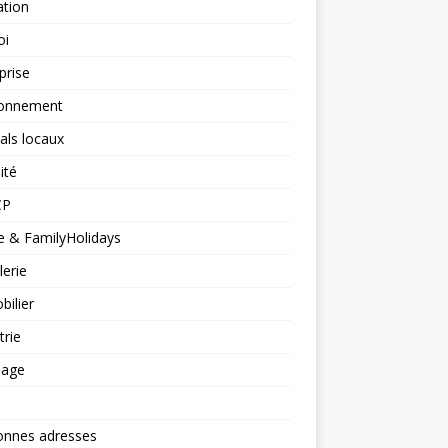
ation
oi
prise
ronnement
vals locaux
ité
CP
 & FamilyHolidays
lerie
ilier
trie
nage
onnes adresses