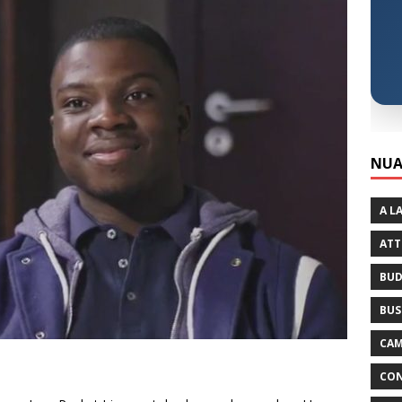
NUA
A L
ATT
BUD
BUS
CAM
CON