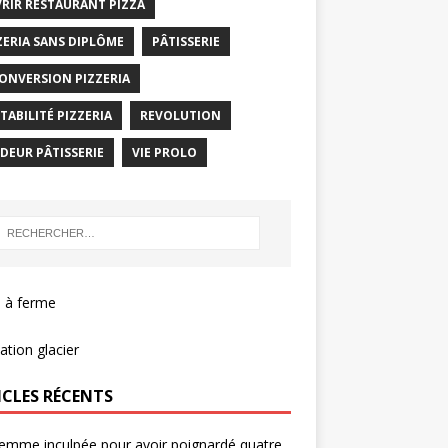
RIR RESTAURANT PIZZA
ZERIA SANS DIPLÔME
PÂTISSERIE
ONVERSION PIZZERIA
TABILITÉ PIZZERIA
REVOLUTION
DEUR PÂTISSERIE
VIE PROLO
 à ferme
tion glacier
ICLES RÉCENTS
emme inculpée pour avoir poignardé quatre