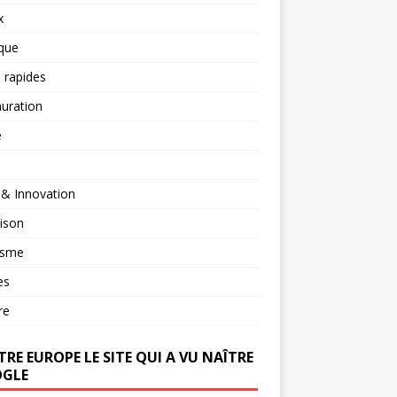
x
ique
 rapides
uration
é
 & Innovation
ison
isme
es
re
RE EUROPE LE SITE QUI A VU NAÎTRE
GLE