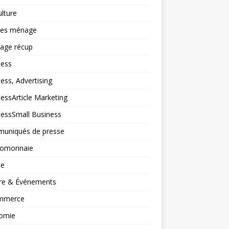
ulture
ces ménage
lage récup
ness
ess, Advertising
essArticle Marketing
nessSmall Business
uniqués de presse
tomonnaie
ne
ure & Événements
mmerce
omie