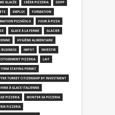
ME GLACÉE
CRÉER PIZZERIA
DDPP
ETS
EMPLOI
FORMATION
MATION PIZZAÏOLO
FOUR À PIZZA
CE
GLACE À LA FERME
GLACIER
IENNE
HYGIÈNE ALIMENTAIRE
E BUSINESS
IMPOT
INVESTIR
ESTISSEMENT PIZZERIA
LAIT
 FIRM STAYING PERMIT
YER TURKEY CITIZENSHIP BY INVESTMENT
HINE À GLACE ITALIENNE
GE PIZZERIA
MONTER SA PIZZERIA
RIR PIZZERIA