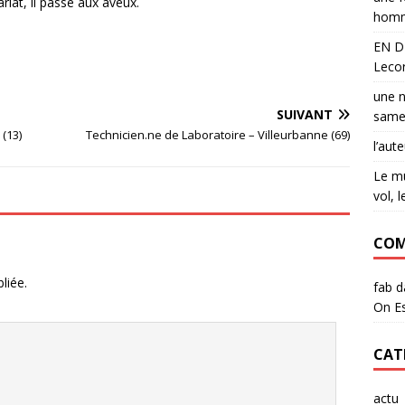
riat, il passe aux aveux.
hom
EN DI
Lecor
une n
SUIVANT
same
(13)
Technicien.ne de Laboratoire – Villeurbanne (69)
l’aut
Le mu
vol, 
COM
liée.
fab
d
On Es
CAT
actu