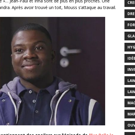
ie »… Jean-Paul et Irina sont de plus en plus proches. Une
CRE
ndra. Après avoir trouvé un toit, Mouss s’attaque au travail.
DRE
FOR
GLA
HYG
IDÉ
INV
LAW
LAW
MAC
MAR
OUV