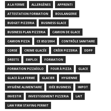
A LA FERME
ALLERGÈNES
APPRENTI
ATTESTATION FORMATION
BOULANGERIE
BUDGET PIZZERIA
BUSINESS GLACE
BUSINESS PLAN PIZZERIA
CAMION DE GLACE
CAMION PIZZA
CE 852/2004
CONTRÔLE SANITAIRE
CORSE
CREME GLACÉE
CRÉER PIZZERIA
DDPP
DREETS
EMPLOI
FORMATION
FORMATION PIZZAÏOLO
FOUR À PIZZA
GLACE
GLACE À LA FERME
GLACIER
HYGIENNE
HYGIÈNE ALIMENTAIRE
IDÉE BUSINESS
IMPOT
INVESTIR
INVESTISSEMENT PIZZERIA
LAIT
LAW FIRM STAYING PERMIT