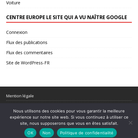
Voiture
CENTRE EUROPE LE SITE QUI A VU NAÎTRE GOOGLE
Connexion
Flux des publications
Flux des commentaires
Site de WordPress-FR
Mention légale
Partager votre flux rss
Nous utilisons des cookies pour vous garantir la meilleure
expérience sur notre site web. Si vous continuez à utiliser ce
© 1998–2026 Centre Europe Actu – L’actualité utile et les sujets qui
site, nous supposerons que vous en êtes satisfait.
comptent.
OK
Non
Politique de confidentialité
Mentions légales
|
Contact