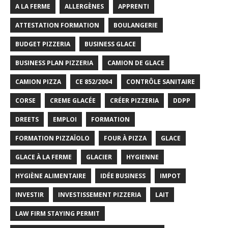
A LA FERME
ALLERGÈNES
APPRENTI
ATTESTATION FORMATION
BOULANGERIE
BUDGET PIZZERIA
BUSINESS GLACE
BUSINESS PLAN PIZZERIA
CAMION DE GLACE
CAMION PIZZA
CE 852/2004
CONTRÔLE SANITAIRE
CORSE
CREME GLACÉE
CRÉER PIZZERIA
DDPP
DREETS
EMPLOI
FORMATION
FORMATION PIZZAÏOLO
FOUR À PIZZA
GLACE
GLACE À LA FERME
GLACIER
HYGIENNE
HYGIÈNE ALIMENTAIRE
IDÉE BUSINESS
IMPOT
INVESTIR
INVESTISSEMENT PIZZERIA
LAIT
LAW FIRM STAYING PERMIT