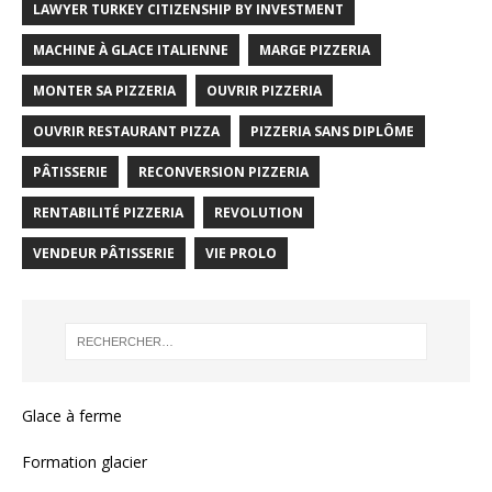
LAWYER TURKEY CITIZENSHIP BY INVESTMENT
MACHINE À GLACE ITALIENNE
MARGE PIZZERIA
MONTER SA PIZZERIA
OUVRIR PIZZERIA
OUVRIR RESTAURANT PIZZA
PIZZERIA SANS DIPLÔME
PÂTISSERIE
RECONVERSION PIZZERIA
RENTABILITÉ PIZZERIA
REVOLUTION
VENDEUR PÂTISSERIE
VIE PROLO
Glace à ferme
Formation glacier