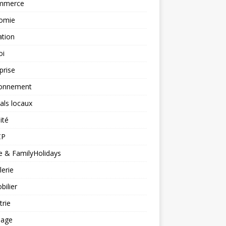
mmerce
omie
ation
oi
prise
ronnement
vals locaux
ité
CP
 & FamilyHolidays
lerie
ilier
trie
nage