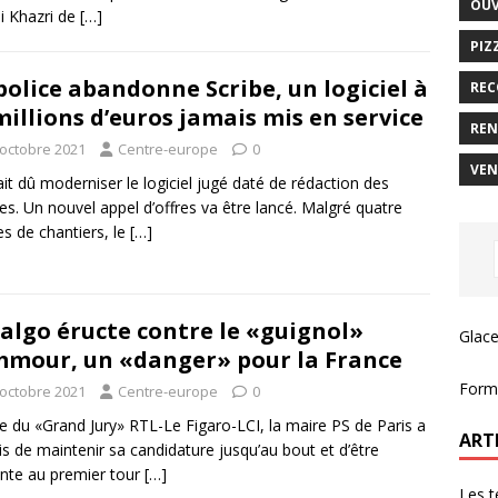
OUV
 Khazri de
[…]
PIZ
police abandonne Scribe, un logiciel à
REC
millions d’euros jamais mis en service
REN
 octobre 2021
Centre-europe
0
VEN
rait dû moderniser le logiciel jugé daté de rédaction des
tes. Un nouvel appel d’offres va être lancé. Malgré quatre
s de chantiers, le
[…]
algo éructe contre le «guignol»
Glace
mour, un «danger» pour la France
Forma
 octobre 2021
Centre-europe
0
ée du «Grand Jury» RTL-Le Figaro-LCI, la maire PS de Paris a
ART
s de maintenir sa candidature jusqu’au bout et d’être
nte au premier tour
[…]
Les t