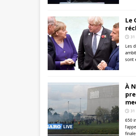
Le 
réc
31
Les d
ambit
sont 
À N
pre
me
31
650 i
l’app
final