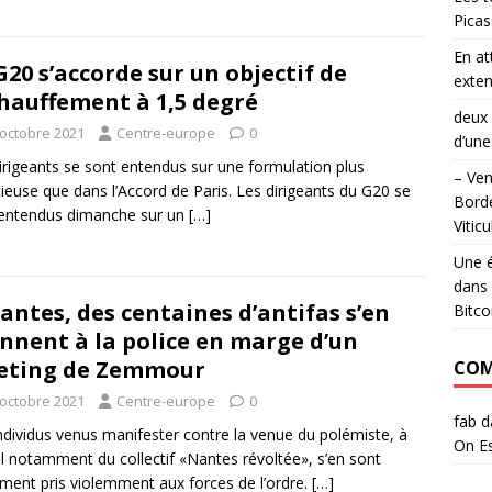
Pica
En a
G20 s’accorde sur un objectif de
exten
hauffement à 1,5 degré
deux 
 octobre 2021
Centre-europe
0
d’une
irigeants se sont entendus sur une formulation plus
– Ven
ieuse que dans l’Accord de Paris. Les dirigeants du G20 se
Borde
entendus dimanche sur un
[…]
Viticu
Une é
dans 
antes, des centaines d’antifas s’en
Bitco
nnent à la police en marge d’un
eting de Zemmour
COM
 octobre 2021
Centre-europe
0
fab
d
ndividus venus manifester contre la venue du polémiste, à
On Es
el notamment du collectif «Nantes révoltée», s’en sont
ement pris violemment aux forces de l’ordre.
[…]