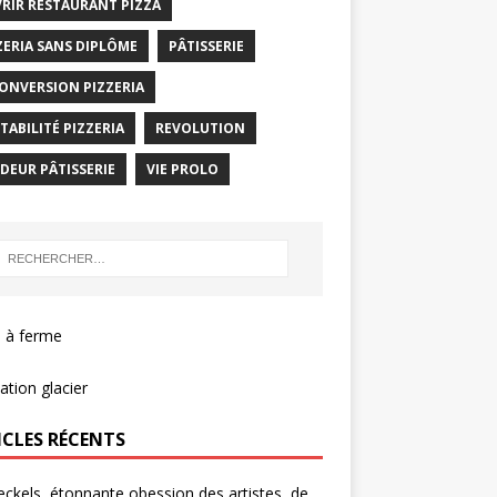
RIR RESTAURANT PIZZA
ZERIA SANS DIPLÔME
PÂTISSERIE
ONVERSION PIZZERIA
TABILITÉ PIZZERIA
REVOLUTION
DEUR PÂTISSERIE
VIE PROLO
 à ferme
tion glacier
ICLES RÉCENTS
eckels, étonnante obession des artistes, de