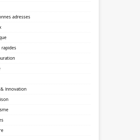
onnes adresses
x
ique
 rapides
uration
é
 & Innovation
ison
isme
es
re