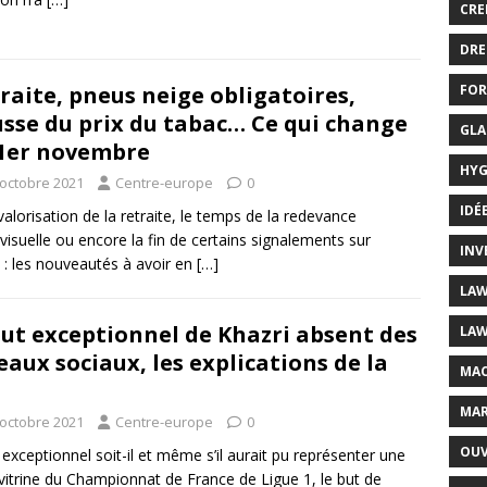
CRE
DRE
FOR
raite, pneus neige obligatoires,
sse du prix du tabac… Ce qui change
GLA
1er novembre
HYG
 octobre 2021
Centre-europe
0
IDÉ
valorisation de la retraite, le temps de la redevance
visuelle ou encore la fin de certains signalements sur
INV
: les nouveautés à avoir en
[…]
LAW
but exceptionnel de Khazri absent des
LAW
eaux sociaux, les explications de la
MAC
MAR
 octobre 2021
Centre-europe
0
OUV
 exceptionnel soit-il et même s’il aurait pu représenter une
 vitrine du Championnat de France de Ligue 1, le but de