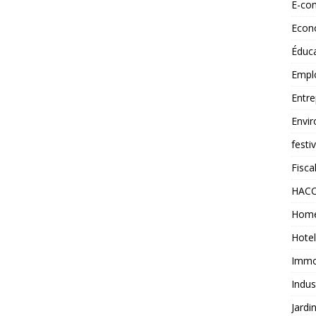
E-co
Econ
Éduc
Empl
Entre
Envi
festi
Fiscal
HAC
Home
Hotel
Immob
Indus
Jardi