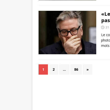
«Le
pas
31
Le co
photo
mots 
1
2
…
86
»