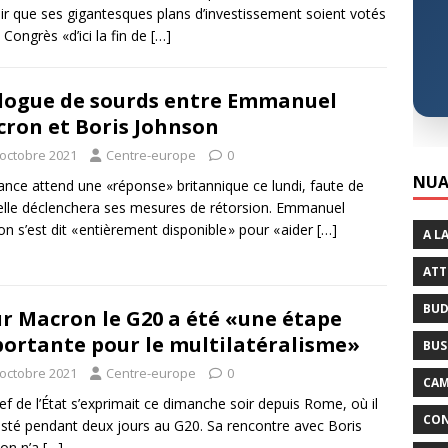
oir que ses gigantesques plans d’investissement soient votés
e Congrès «d’ici la fin de
[…]
logue de sourds entre Emmanuel
ron et Boris Johnson
 octobre 2021
Centre-europe
0
NUA
ance attend une «réponse» britannique ce lundi, faute de
elle déclenchera ses mesures de rétorsion. Emmanuel
n s’est dit « entièrement disponible » pour « aider
[…]
A L
ATT
BUD
r Macron le G20 a été «une étape
ortante pour le multilatéralisme»
BUS
 octobre 2021
Centre-europe
0
CAM
ef de l’État s’exprimait ce dimanche soir depuis Rome, où il
CON
isté pendant deux jours au G20. Sa rencontre avec Boris
on n’a
[…]