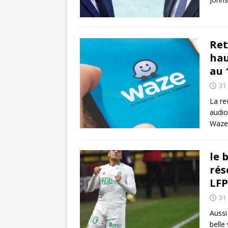
Ret
hau
au 
31
La re
audio
Waze 
le 
rés
LFP
31
Aussi
belle