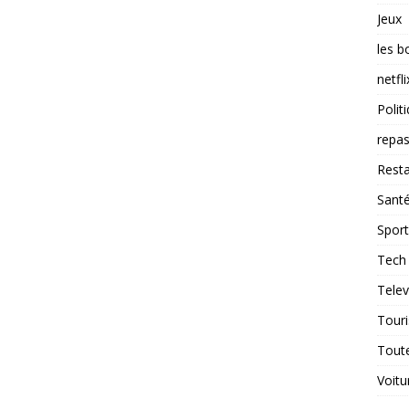
Jeux
les b
netfli
Polit
repas
Resta
Sant
Sport
Tech
Telev
Tour
Tout
Voitu