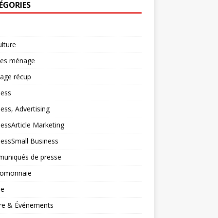
ÉGORIES
ulture
ces ménage
lage récup
ness
ess, Advertising
essArticle Marketing
nessSmall Business
uniqués de presse
tomonnaie
ne
ure & Événements