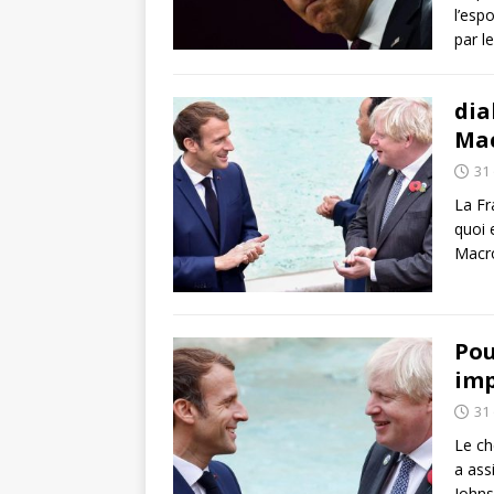
l’esp
par l
dia
Mac
31
La Fr
quoi 
Macro
Pou
imp
31
Le ch
a ass
Johns