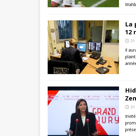
Wahbi
La 
12 
31
Il au
plain
année
Hid
Zem
31
Invit
promi
prése