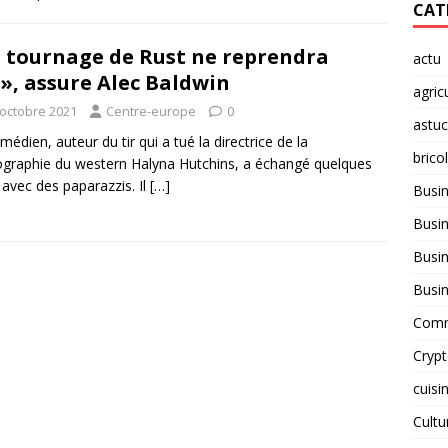
CAT
 tournage de Rust ne reprendra
actu
», assure Alec Baldwin
agric
 octobre 2021
Centre-europe
0
astu
médien, auteur du tir qui a tué la directrice de la
brico
graphie du western Halyna Hutchins, a échangé quelques
avec des paparazzis. Il
[…]
Busi
Busin
Busin
Busi
Comm
Cryp
cuisi
Cult