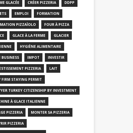
ME GLACÉE
CRÉER PIZZERIA
DDPP
ETS
EMPLOI
FORMATION
MATION PIZZAÏOLO
FOUR À PIZZA
CE
GLACE À LA FERME
GLACIER
IENNE
HYGIÈNE ALIMENTAIRE
E BUSINESS
IMPOT
INVESTIR
ESTISSEMENT PIZZERIA
LAIT
 FIRM STAYING PERMIT
YER TURKEY CITIZENSHIP BY INVESTMENT
HINE À GLACE ITALIENNE
GE PIZZERIA
MONTER SA PIZZERIA
RIR PIZZERIA