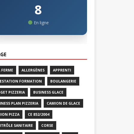
8
En ligne
GE
A FERME
ALLERGÈNES
APPRENTI
ESTATION FORMATION
BOULANGERIE
GET PIZZERIA
BUSINESS GLACE
INESS PLAN PIZZERIA
CAMION DE GLACE
ION PIZZA
CE 852/2004
TRÔLE SANITAIRE
CORSE