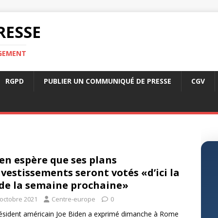
RESSE
RGEMENT
RGPD
PUBLIER UN COMMUNIQUÉ DE PRESSE
CGV
en espère que ses plans
nvestissements seront votés «d’ici la
 de la semaine prochaine»
 octobre 2021
Centre-europe
0
ésident américain Joe Biden a exprimé dimanche à Rome