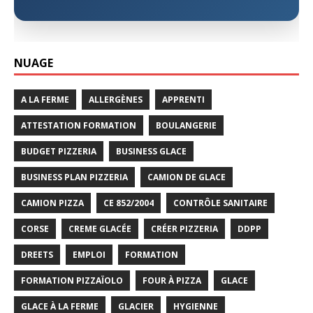
NUAGE
A LA FERME
ALLERGÈNES
APPRENTI
ATTESTATION FORMATION
BOULANGERIE
BUDGET PIZZERIA
BUSINESS GLACE
BUSINESS PLAN PIZZERIA
CAMION DE GLACE
CAMION PIZZA
CE 852/2004
CONTRÔLE SANITAIRE
CORSE
CREME GLACÉE
CRÉER PIZZERIA
DDPP
DREETS
EMPLOI
FORMATION
FORMATION PIZZAÏOLO
FOUR À PIZZA
GLACE
GLACE À LA FERME
GLACIER
HYGIENNE