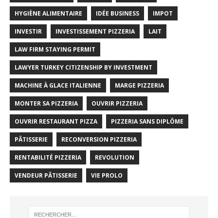
HYGIÈNE ALIMENTAIRE
IDÉE BUSINESS
IMPOT
INVESTIR
INVESTISSEMENT PIZZERIA
LAIT
LAW FIRM STAYING PERMIT
LAWYER TURKEY CITIZENSHIP BY INVESTMENT
MACHINE À GLACE ITALIENNE
MARGE PIZZERIA
MONTER SA PIZZERIA
OUVRIR PIZZERIA
OUVRIR RESTAURANT PIZZA
PIZZERIA SANS DIPLÔME
PÂTISSERIE
RECONVERSION PIZZERIA
RENTABILITÉ PIZZERIA
REVOLUTION
VENDEUR PÂTISSERIE
VIE PROLO