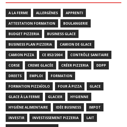
A LA FERME
ALLERGÈNES
APPRENTI
ATTESTATION FORMATION
BOULANGERIE
BUDGET PIZZERIA
BUSINESS GLACE
BUSINESS PLAN PIZZERIA
CAMION DE GLACE
CAMION PIZZA
CE 852/2004
CONTRÔLE SANITAIRE
CORSE
CREME GLACÉE
CRÉER PIZZERIA
DDPP
DREETS
EMPLOI
FORMATION
FORMATION PIZZAÏOLO
FOUR À PIZZA
GLACE
GLACE À LA FERME
GLACIER
HYGIENNE
HYGIÈNE ALIMENTAIRE
IDÉE BUSINESS
IMPOT
INVESTIR
INVESTISSEMENT PIZZERIA
LAIT