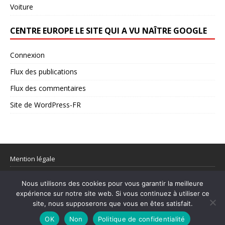
Voiture
CENTRE EUROPE LE SITE QUI A VU NAÎTRE GOOGLE
Connexion
Flux des publications
Flux des commentaires
Site de WordPress-FR
Mention légale
Partager votre flux rss
Nous utilisons des cookies pour vous garantir la meilleure
expérience sur notre site web. Si vous continuez à utiliser ce
site, nous supposerons que vous en êtes satisfait.
© 1998–2026 Centre Europe Actu – L’actualité utile et les sujets qui
comptent.
OK
Non
Politique de confidentialité
Mentions légales
|
Contact