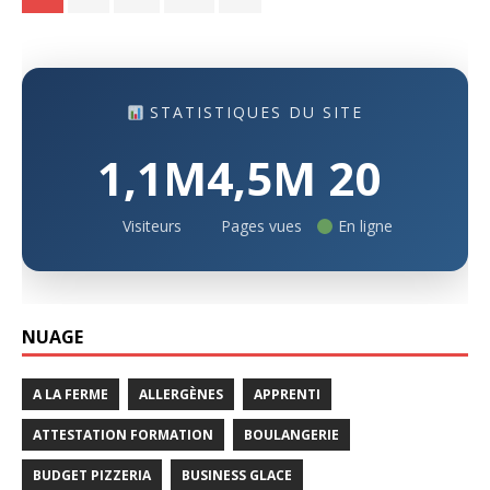
STATISTIQUES DU SITE
1,1M
4,5M
20
Visiteurs
Pages vues
En ligne
NUAGE
A LA FERME
ALLERGÈNES
APPRENTI
ATTESTATION FORMATION
BOULANGERIE
BUDGET PIZZERIA
BUSINESS GLACE