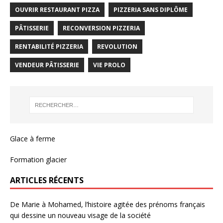
OUVRIR RESTAURANT PIZZA
PIZZERIA SANS DIPLÔME
PÂTISSERIE
RECONVERSION PIZZERIA
RENTABILITÉ PIZZERIA
REVOLUTION
VENDEUR PÂTISSERIE
VIE PROLO
Glace à ferme
Formation glacier
ARTICLES RÉCENTS
De Marie à Mohamed, l’histoire agitée des prénoms français
qui dessine un nouveau visage de la société