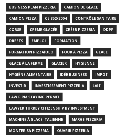
BUSINESS PLAN PIZZERIA
CAMION DE GLACE
CAMION PIZZA
CE 852/2004
CONTRÔLE SANITAIRE
CORSE
CREME GLACÉE
CRÉER PIZZERIA
DDPP
DREETS
EMPLOI
FORMATION
FORMATION PIZZAÏOLO
FOUR À PIZZA
GLACE
GLACE À LA FERME
GLACIER
HYGIENNE
HYGIÈNE ALIMENTAIRE
IDÉE BUSINESS
IMPOT
INVESTIR
INVESTISSEMENT PIZZERIA
LAIT
LAW FIRM STAYING PERMIT
LAWYER TURKEY CITIZENSHIP BY INVESTMENT
MACHINE À GLACE ITALIENNE
MARGE PIZZERIA
MONTER SA PIZZERIA
OUVRIR PIZZERIA