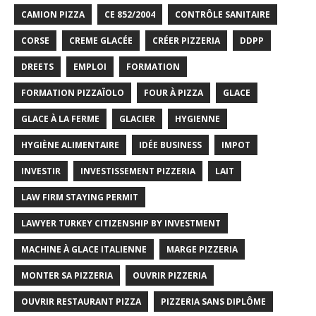
CAMION PIZZA
CE 852/2004
CONTRÔLE SANITAIRE
CORSE
CREME GLACÉE
CRÉER PIZZERIA
DDPP
DREETS
EMPLOI
FORMATION
FORMATION PIZZAÏOLO
FOUR À PIZZA
GLACE
GLACE À LA FERME
GLACIER
HYGIENNE
HYGIÈNE ALIMENTAIRE
IDÉE BUSINESS
IMPOT
INVESTIR
INVESTISSEMENT PIZZERIA
LAIT
LAW FIRM STAYING PERMIT
LAWYER TURKEY CITIZENSHIP BY INVESTMENT
MACHINE À GLACE ITALIENNE
MARGE PIZZERIA
MONTER SA PIZZERIA
OUVRIR PIZZERIA
OUVRIR RESTAURANT PIZZA
PIZZERIA SANS DIPLÔME