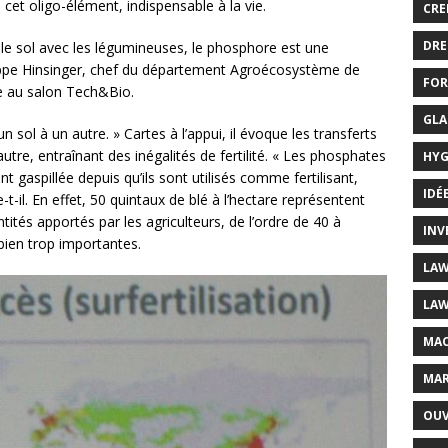
 cet oligo-élément, indispensable à la vie.
CRE
DRE
ns le sol avec les légumineuses, le phosphore est une
lippe Hinsinger, chef du département Agroécosystème de
FOR
re au salon Tech&Bio.
GLA
’un sol à un autre. » Cartes à l’appui, il évoque les transferts
re, entraînant des inégalités de fertilité. « Les phosphates
HYG
t gaspillée depuis qu’ils sont utilisés comme fertilisant,
IDÉ
-t-il. En effet, 50 quintaux de blé à l’hectare représentent
tés apportés par les agriculteurs, de l’ordre de 40 à
INV
bien trop importantes.
LAW
LAW
MAC
MAR
OUV