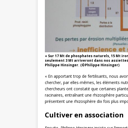
« Sur 17 Mt de phosphates naturels, 15 Mt iron
seulement 3 Mt arriveront dans nos assiettes 
Philippe Hinsinger. (©Philippe Hinsinger)
« En apportant trop de fertilisants, nous av
chercher, par elles-mêmes, les éléments nutriti
chercheurs ont constaté que certaines plante
racinaires, entraînant une rhizosphère partic
présentent une rhizosphère dix fois plus impor
Cultiver en association
Ensuite, Philippe Hinsinger insiste sur l’impor