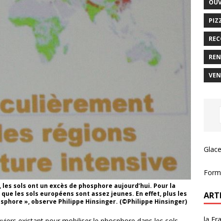
OUV
PIZ
REC
REN
VEN
Glace
Forma
 les sols ont un excès de phosphore aujourd’hui. Pour la
 que les sols européens sont assez jeunes. En effet, plus les
ART
osphore », observe Philippe Hinsinger. (©Philippe Hinsinger)
la Fr
 leviers existant pour mobiliser le phosphore dans les sols