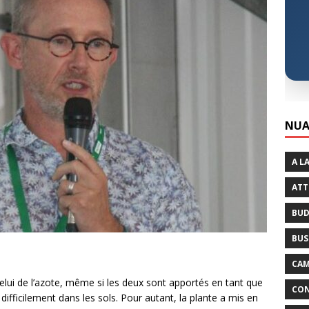
NUA
A L
ATT
BUD
BUS
CAM
elui de l’azote, même si les deux sont apportés en tant que
CON
us difficilement dans les sols. Pour autant, la plante a mis en