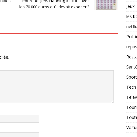
nnaies
Pourquoi Jens Haaning a-t-il fui avec
Jeux
les 70 000 euros qu’il devait exposer ?
les b
netfli
Polit
repas
Resta
liée.
Sant
Sport
Tech
Telev
Tour
Tout
Voitu