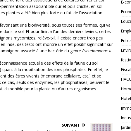
E-co
xpérimentation associant blé dur et pois chiche, en sol
Econ
s plantes a été bien plus forte du fait de l’association.
Éduc
 favorisant une biodiversité, sous toutes ses formes, qui va
Empl
ans le sol. Et pour finir, « l’un des derniers leviers, certes
gnons mycorhizes, relève-t-il. Il existe encore trop peu
Entre
en Inde, des tests ont montré un effet positif significatif sur
Envi
champignon associé à une bactérie du genre
Pseudomonas
».
festi
 méconnaissance actuelle des effets de la faune du sol
Fiscal
) quant à la mobilisation des ions phosphates. En effet, le
t des êtres vivants (membrane cellulaire, etc.) et se
HAC
 ce cas, seuls des enzymes, les phosphatases, peuvent le
Home
oit disponible pour la plante ou d’autres organismes.
Hotel
Immob
Indus
SUIVANT
Jardi