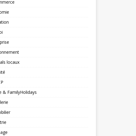
mmerce
omie
ation
oi
prise
ronnement
vals locaux
ité
CP
 & FamilyHolidays
lerie
ilier
trie
nage