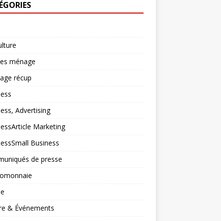
ÉGORIES
ulture
ces ménage
lage récup
ness
ess, Advertising
essArticle Marketing
nessSmall Business
uniqués de presse
tomonnaie
ne
ure & Événements