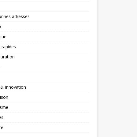
onnes adresses
x
ique
 rapides
uration
é
 & Innovation
ison
isme
es
re