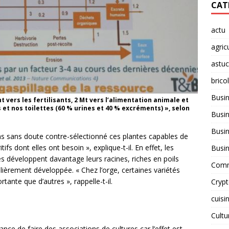
CAT
actu
agric
astu
brico
Busi
t vers les fertilisants, 2 Mt vers l’alimentation animale et
et nos toilettes (60 % urines et 40 % excréments) », selon
Busin
Busin
ons sans doute contre-sélectionné ces plantes capables de
fs dont elles ont besoin », explique-t-il. En effet, les
Busi
s développent davantage leurs racines, riches en poils
Comm
ulièrement développée. « Chez l’orge, certaines variétés
tante que d’autres », rappelle-t-il.
Cryp
cuisi
Cult
tance de faire des associations de cultures car l’effet est