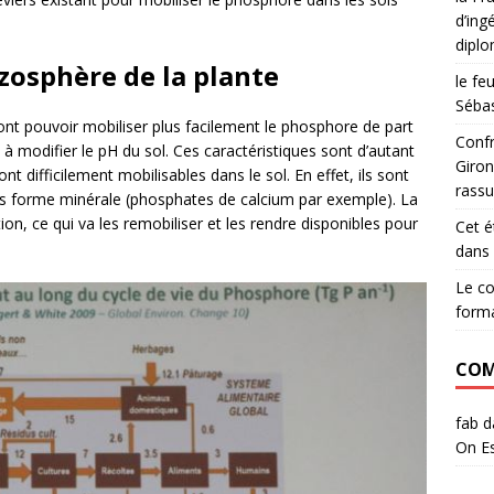
d’ing
diplo
izosphère de la plante
le fe
Sébas
ont pouvoir mobiliser plus facilement le phosphore de part
Confr
 à modifier le pH du sol. Ces caractéristiques sont d’autant
Giron
t difficilement mobilisables dans le sol. En effet, ils sont
rassu
ous forme minérale (phosphates de calcium par exemple). La
ion, ce qui va les remobiliser et les rendre disponibles pour
Cet é
dans 
Le c
form
COM
fab
d
On Es