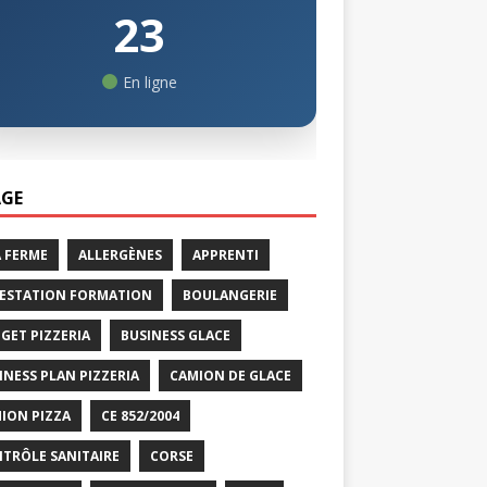
23
En ligne
GE
A FERME
ALLERGÈNES
APPRENTI
ESTATION FORMATION
BOULANGERIE
GET PIZZERIA
BUSINESS GLACE
INESS PLAN PIZZERIA
CAMION DE GLACE
ION PIZZA
CE 852/2004
TRÔLE SANITAIRE
CORSE