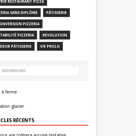
RIR RESTAURANT PIZZA
ZERIA SANS DIPLÔME
PÂTISSERIE
ONVERSION PIZZERIA
TABILITÉ PIZZERIA
REVOLUTION
DEUR PÂTISSERIE
VIE PROLO
 à ferme
tion glacier
ICLES RÉCENTS
ance «ne tolérera aucune tentative