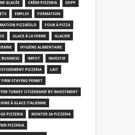
ME GLACÉE
CRÉER PIZZERIA
DDPP
ETS
EMPLOI
FORMATION
MATION PIZZAÏOLO
FOUR À PIZZA
CE
GLACE À LA FERME
GLACIER
IENNE
HYGIÈNE ALIMENTAIRE
E BUSINESS
IMPOT
INVESTIR
ESTISSEMENT PIZZERIA
LAIT
 FIRM STAYING PERMIT
YER TURKEY CITIZENSHIP BY INVESTMENT
HINE À GLACE ITALIENNE
GE PIZZERIA
MONTER SA PIZZERIA
RIR PIZZERIA