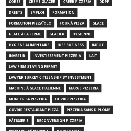
CORSE
CREME GLACÉE
CRÉER PIZZERIA
DDPP
DREETS
EMPLOI
FORMATION
FORMATION PIZZAÏOLO
FOUR À PIZZA
GLACE
GLACE À LA FERME
GLACIER
HYGIENNE
HYGIÈNE ALIMENTAIRE
IDÉE BUSINESS
IMPOT
INVESTIR
INVESTISSEMENT PIZZERIA
LAIT
LAW FIRM STAYING PERMIT
LAWYER TURKEY CITIZENSHIP BY INVESTMENT
MACHINE À GLACE ITALIENNE
MARGE PIZZERIA
MONTER SA PIZZERIA
OUVRIR PIZZERIA
OUVRIR RESTAURANT PIZZA
PIZZERIA SANS DIPLÔME
PÂTISSERIE
RECONVERSION PIZZERIA