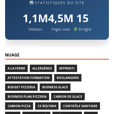
STATISTIQUES DU SITE
1,1M
4,5M
15
Visiteurs
Pages vues
En ligne
NUAGE
A LA FERME
ALLERGÈNES
APPRENTI
ATTESTATION FORMATION
BOULANGERIE
BUDGET PIZZERIA
BUSINESS GLACE
BUSINESS PLAN PIZZERIA
CAMION DE GLACE
CAMION PIZZA
CE 852/2004
CONTRÔLE SANITAIRE