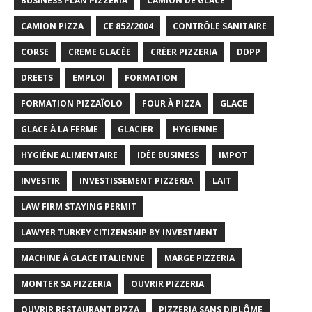
BUSINESS PLAN PIZZERIA
CAMION DE GLACE
CAMION PIZZA
CE 852/2004
CONTRÔLE SANITAIRE
CORSE
CREME GLACÉE
CRÉER PIZZERIA
DDPP
DREETS
EMPLOI
FORMATION
FORMATION PIZZAÏOLO
FOUR À PIZZA
GLACE
GLACE À LA FERME
GLACIER
HYGIENNE
HYGIÈNE ALIMENTAIRE
IDÉE BUSINESS
IMPOT
INVESTIR
INVESTISSEMENT PIZZERIA
LAIT
LAW FIRM STAYING PERMIT
LAWYER TURKEY CITIZENSHIP BY INVESTMENT
MACHINE À GLACE ITALIENNE
MARGE PIZZERIA
MONTER SA PIZZERIA
OUVRIR PIZZERIA
OUVRIR RESTAURANT PIZZA
PIZZERIA SANS DIPLÔME