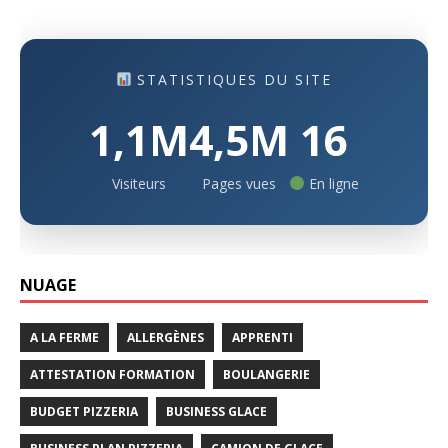
STATISTIQUES DU SITE
1,1M
4,5M
16
Visiteurs
Pages vues
En ligne
NUAGE
A LA FERME
ALLERGÈNES
APPRENTI
ATTESTATION FORMATION
BOULANGERIE
BUDGET PIZZERIA
BUSINESS GLACE