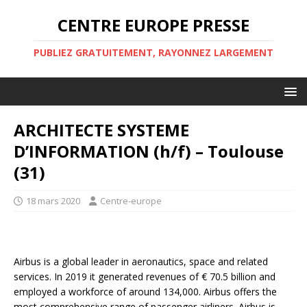
CENTRE EUROPE PRESSE
PUBLIEZ GRATUITEMENT, RAYONNEZ LARGEMENT
ARCHITECTE SYSTEME
D’INFORMATION (h/f) – Toulouse
(31)
18 mars 2020
Centre-europe
Airbus is a global leader in aeronautics, space and related
services. In 2019 it generated revenues of € 70.5 billion and
employed a workforce of around 134,000. Airbus offers the
most comprehensive range of passenger airliners. Airbus is