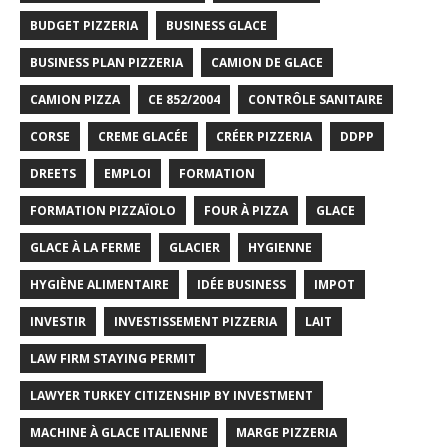
BUDGET PIZZERIA
BUSINESS GLACE
BUSINESS PLAN PIZZERIA
CAMION DE GLACE
CAMION PIZZA
CE 852/2004
CONTRÔLE SANITAIRE
CORSE
CREME GLACÉE
CRÉER PIZZERIA
DDPP
DREETS
EMPLOI
FORMATION
FORMATION PIZZAÏOLO
FOUR À PIZZA
GLACE
GLACE À LA FERME
GLACIER
HYGIENNE
HYGIÈNE ALIMENTAIRE
IDÉE BUSINESS
IMPOT
INVESTIR
INVESTISSEMENT PIZZERIA
LAIT
LAW FIRM STAYING PERMIT
LAWYER TURKEY CITIZENSHIP BY INVESTMENT
MACHINE À GLACE ITALIENNE
MARGE PIZZERIA