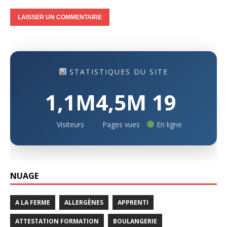
STATISTIQUES DU SITE
1,1M
4,5M
19
Visiteurs
Pages vues
En ligne
NUAGE
A LA FERME
ALLERGÈNES
APPRENTI
ATTESTATION FORMATION
BOULANGERIE