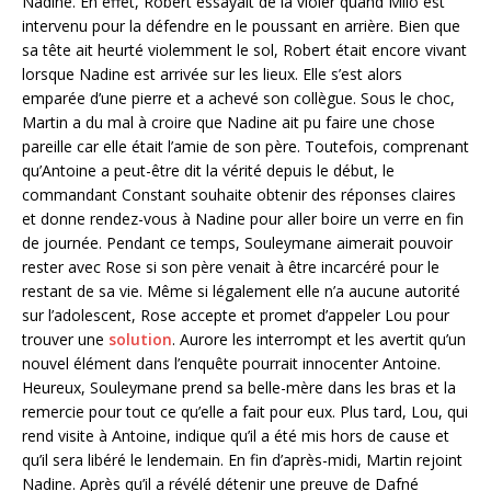
Nadine. En effet, Robert essayait de la violer quand Milo est
intervenu pour la défendre en le poussant en arrière. Bien que
sa tête ait heurté violemment le sol, Robert était encore vivant
lorsque Nadine est arrivée sur les lieux. Elle s’est alors
emparée d’une pierre et a achevé son collègue. Sous le choc,
Martin a du mal à croire que Nadine ait pu faire une chose
pareille car elle était l’amie de son père. Toutefois, comprenant
qu’Antoine a peut-être dit la vérité depuis le début, le
commandant Constant souhaite obtenir des réponses claires
et donne rendez-vous à Nadine pour aller boire un verre en fin
de journée. Pendant ce temps, Souleymane aimerait pouvoir
rester avec Rose si son père venait à être incarcéré pour le
restant de sa vie. Même si légalement elle n’a aucune autorité
sur l’adolescent, Rose accepte et promet d’appeler Lou pour
trouver une
solution
. Aurore les interrompt et les avertit qu’un
nouvel élément dans l’enquête pourrait innocenter Antoine.
Heureux, Souleymane prend sa belle-mère dans les bras et la
remercie pour tout ce qu’elle a fait pour eux. Plus tard, Lou, qui
rend visite à Antoine, indique qu’il a été mis hors de cause et
qu’il sera libéré le lendemain. En fin d’après-midi, Martin rejoint
Nadine. Après qu’il a révélé détenir une preuve de Dafné