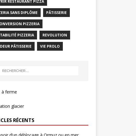
RIR RESTAURANT PIZZA
ZERIA SANS DIPLÔME
PÂTISSERIE
ONVERSION PIZZERIA
TABILITÉ PIZZERIA
REVOLUTION
DEUR PÂTISSERIE
VIE PROLO
 à ferme
tion glacier
ICLES RÉCENTS
spoir d’un déblocage à Ormuz ou en mer