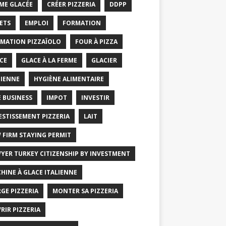
ME GLACÉE
CRÉER PIZZERIA
DDPP
ETS
EMPLOI
FORMATION
MATION PIZZAÏOLO
FOUR À PIZZA
CE
GLACE À LA FERME
GLACIER
IENNE
HYGIÈNE ALIMENTAIRE
E BUSINESS
IMPOT
INVESTIR
ESTISSEMENT PIZZERIA
LAIT
 FIRM STAYING PERMIT
YER TURKEY CITIZENSHIP BY INVESTMENT
HINE À GLACE ITALIENNE
GE PIZZERIA
MONTER SA PIZZERIA
RIR PIZZERIA