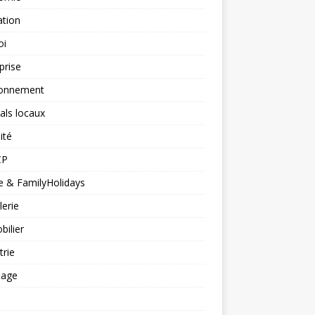
ation
oi
prise
ronnement
vals locaux
ité
CP
 & FamilyHolidays
lerie
ilier
trie
nage