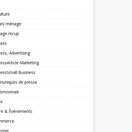
ulture
ces ménage
lage récup
ness
ess, Advertising
essArticle Marketing
nessSmall Business
uniqués de presse
tomonnaie
ne
ure & Événements
mmerce
omie