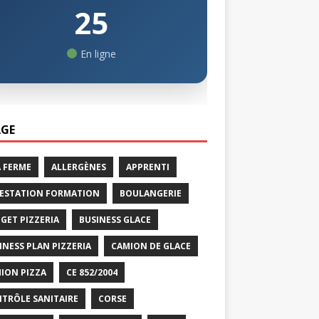
25
En ligne
GE
A FERME
ALLERGÈNES
APPRENTI
ESTATION FORMATION
BOULANGERIE
GET PIZZERIA
BUSINESS GLACE
INESS PLAN PIZZERIA
CAMION DE GLACE
ION PIZZA
CE 852/2004
TRÔLE SANITAIRE
CORSE