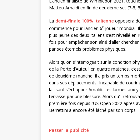
L’ancien finaliste de Wimbledon 2021, touché
Matteo Arnaldi en fin de deuxième set (7-5, 5
La
demi-finale 100% italienne
opposera do
e
commencé pour l’ancien 6
joueur mondial. I
plus jeune des deux Italiens s’est réveillé e
fois pour empêcher son aîné d’aller chercher l
par ses éternels problèmes physiques.
Alors qu’on s’interrogeait sur la condition ph
de la Porte d’Auteuil en quatre matches, c’es
de deuxième manche, il a pris un temps mort
dans ses déplacements, Incapable de courir à 
laissant s’échapper Arnaldi. Les larmes aux y
terrassé par une blessure. Alors qu’il retrouv
première fois depuis l’US Open 2022 après a
Berrettini a encore été lâché par son corps.
Passer la publicité