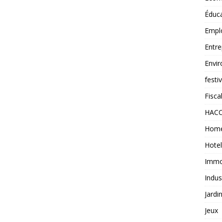
Éduc
Empl
Entre
Envi
festi
Fiscal
HAC
Home
Hotel
Immob
Indus
Jardi
Jeux