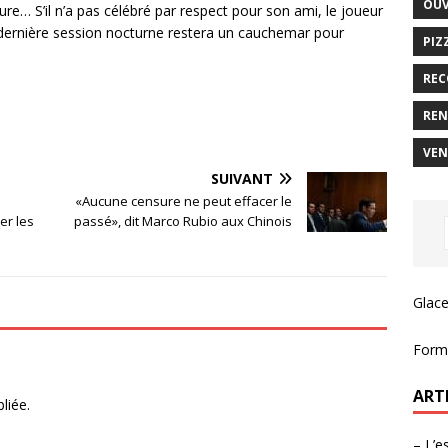
OUV
ure… S’il n’a pas célébré par respect pour son ami, le joueur
te dernière session nocturne restera un cauchemar pour
PIZ
REC
REN
VEN
SUIVANT
«Aucune censure ne peut effacer le
er les
passé», dit Marco Rubio aux Chinois
Glace
Forma
ART
liée.
– L’e