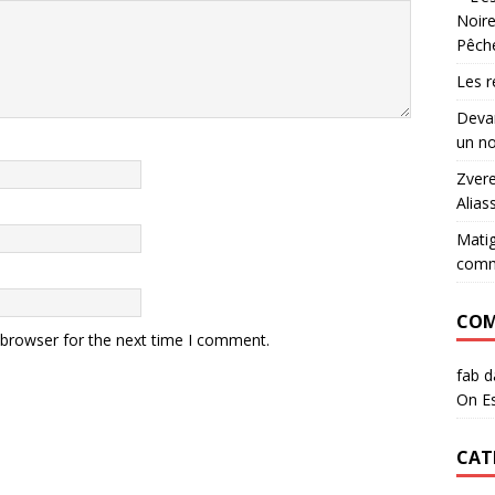
Noire
Pêch
Les r
Devan
un no
Zvere
Alias
Matig
commu
COM
 browser for the next time I comment.
fab
d
On Es
CAT