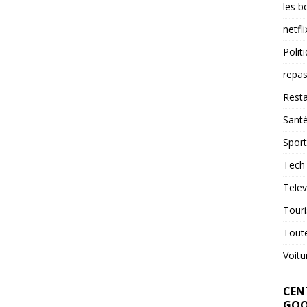
les b
netfli
Polit
repas
Resta
Sant
Sport
Tech
Telev
Tour
Tout
Voitu
CENT
GOO