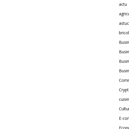
actu
agric
astu
brico
Busi
Busin
Busin
Busi
Comm
Cryp
cuisi
Cult
E-co
Econ