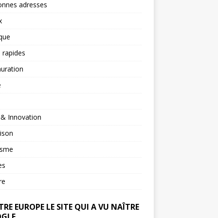
onnes adresses
x
ique
 rapides
uration
é
 & Innovation
ison
isme
es
re
RE EUROPE LE SITE QUI A VU NAÎTRE
GLE