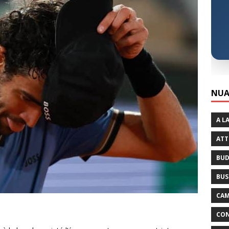
NUA
A L
ATT
BUD
BUS
CAM
CON