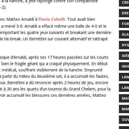
 à la hanche, a jeté l’éponge contre son compatriote
CRE
-2).
DRE
nc Matteo Arnaldi à
Flavio Cobolli
. Tout avait bien
FOR
l a mené 3-0. Arnaldi a effacé même une balle de 4-0 et le
n remportant les quatre jeux suivants et breakant une dernière
GLA
e tie-break. Un Berrettini sur courant alternatif et rattrapé
HYG
IDÉ
ysique d’Arnaldi, après ses 17 heures passées sur les courts
t bien le fragile géant qui a craqué physiquement. En début
INV
 médical, souffrant visiblement de la hanche. Emprunté
partir du milieu du deuxième set, il a accumulé les fautes,
LAW
eux. Berrettini a dû renoncer après 2 heures de jeu, encore
LAW
ait à 30 ans les quarts d’un tournoi du Grand Chelem, pour la
voir accumulé les blessures ces dernières années, Matteo
MAC
MAR
OUV