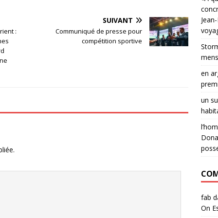
concr
Jean-
SUIVANT
voya
ient :
Communiqué de presse pour
nes
compétition sportive
Storm
rd
menso
une
en ar
premi
un su
habit
l’hom
Donal
posse
liée.
COM
fab
d
On Es