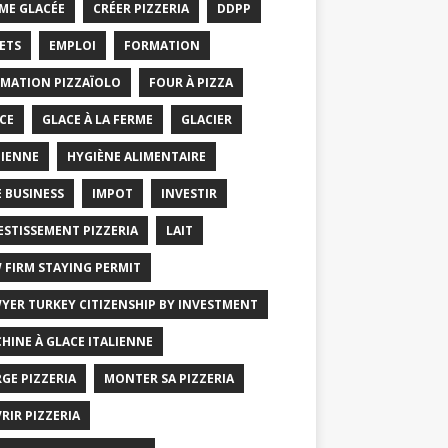
ME GLACÉE
CRÉER PIZZERIA
DDPP
ETS
EMPLOI
FORMATION
MATION PIZZAÏOLO
FOUR À PIZZA
CE
GLACE À LA FERME
GLACIER
IENNE
HYGIÈNE ALIMENTAIRE
E BUSINESS
IMPOT
INVESTIR
ESTISSEMENT PIZZERIA
LAIT
 FIRM STAYING PERMIT
YER TURKEY CITIZENSHIP BY INVESTMENT
HINE À GLACE ITALIENNE
GE PIZZERIA
MONTER SA PIZZERIA
RIR PIZZERIA