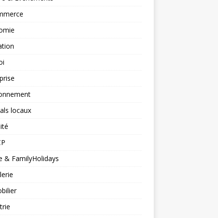
mmerce
omie
ation
oi
prise
ronnement
vals locaux
ité
CP
 & FamilyHolidays
lerie
ilier
trie