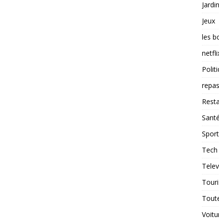
Jardi
Jeux
les b
netfli
Polit
repas
Resta
Sant
Sport
Tech
Telev
Tour
Tout
Voitu