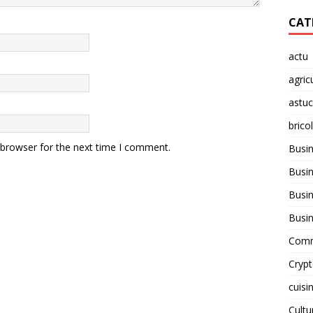
CAT
actu
agric
astu
brico
 browser for the next time I comment.
Busi
Busin
Busin
Busi
Comm
Cryp
cuisi
Cult