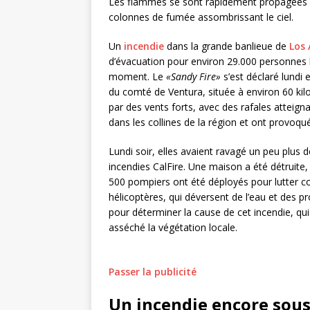
Les flammes se sont rapidement propagées da
colonnes de fumée assombrissant le ciel.
Un
incendie
dans la grande banlieue de
Los 
d’évacuation pour environ 29.000 personnes l
moment. Le
«Sandy Fire»
s’est déclaré lundi 
du comté de Ventura, située à environ 60 ki
par des vents forts, avec des rafales attei
dans les collines de la région et ont provoq
Lundi soir, elles avaient ravagé un peu plus d
incendies CalFire. Une maison a été détruite, 
500 pompiers ont été déployés pour lutter con
hélicoptères, qui déversent de l’eau et des p
pour déterminer la cause de cet incendie, qu
asséché la végétation locale.
Passer la publicité
Un incendie encore sous