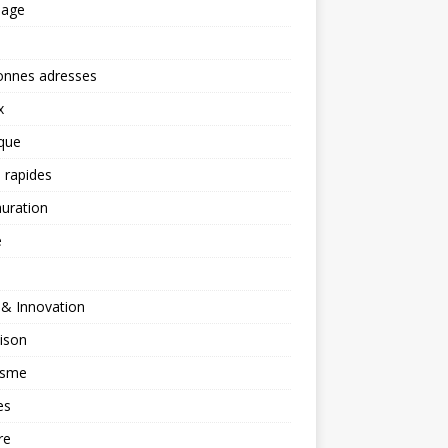
nage
onnes adresses
x
ique
 rapides
uration
é
 & Innovation
ison
isme
es
re