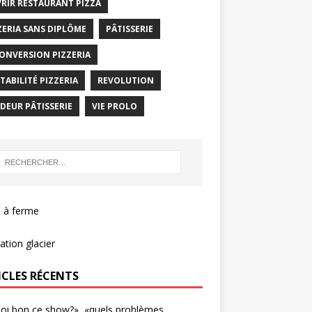
RIR RESTAURANT PIZZA
ZERIA SANS DIPLÔME
PÂTISSERIE
ONVERSION PIZZERIA
TABILITÉ PIZZERIA
REVOLUTION
DEUR PÂTISSERIE
VIE PROLO
 à ferme
tion glacier
ICLES RÉCENTS
oi bon ce show?», «quels problèmes