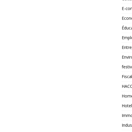
E-co
Econ
Éduc
Empl
Entre
Envi
festi
Fiscal
HAC
Home
Hotel
Immob
Indus