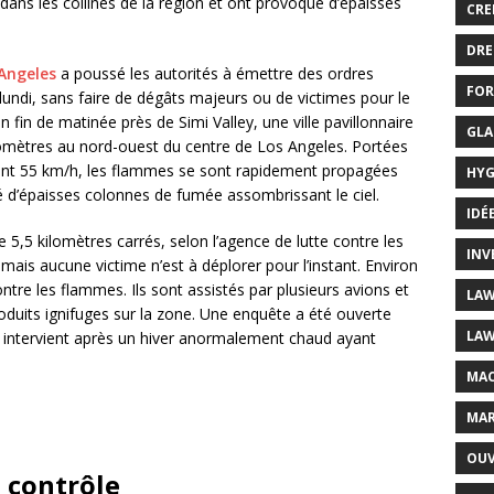
ns les collines de la région et ont provoqué d’épaisses
CRE
DRE
Angeles
a poussé les autorités à émettre des ordres
FOR
undi, sans faire de dégâts majeurs ou de victimes pour le
en fin de matinée près de Simi Valley, une ville pavillonnaire
GLA
lomètres au nord-ouest du centre de Los Angeles. Portées
gnant 55 km/h, les flammes se sont rapidement propagées
HYG
ué d’épaisses colonnes de fumée assombrissant le ciel.
IDÉ
e 5,5 kilomètres carrés, selon l’agence de lutte contre les
INV
mais aucune victime n’est à déplorer pour l’instant. Environ
tre les flammes. Ils sont assistés par plusieurs avions et
LAW
roduits ignifuges sur la zone. Une enquête a été ouverte
LAW
i intervient après un hiver anormalement chaud ayant
MAC
MAR
OUV
 contrôle