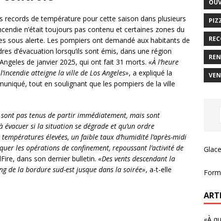
OUV
s records de température pour cette saison dans plusieurs
PIZ
l’incendie n’était toujours pas contenu et certaines zones du
REC
es sous alerte. Les pompiers ont demandé aux habitants de
rdres d’évacuation lorsqu’ils sont émis, dans une région
REN
Angeles de janvier 2025, qui ont fait 31 morts.
«À l’heure
’incendie atteigne la ville de Los Angeles»
, a expliqué la
VEN
iqué, tout en soulignant que les pompiers de la ville
 sont pas tenus de partir immédiatement, mais sont
à évacuer si la situation se dégrade et qu’un ordre
 températures élevées, un faible taux d’humidité l’après-midi
iquer les opérations de confinement, repoussant l’activité de
Glace
lFire, dans son dernier bulletin.
«Des vents descendant la
long de la bordure sud-est jusque dans la soirée»
, a-t-elle
Forma
ART
«À qu