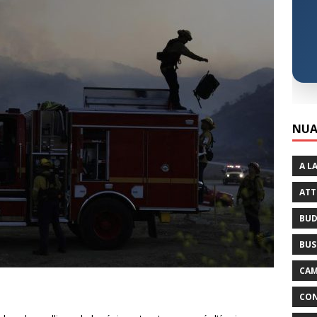
NUA
A L
ATT
BUD
BUS
CAM
CON