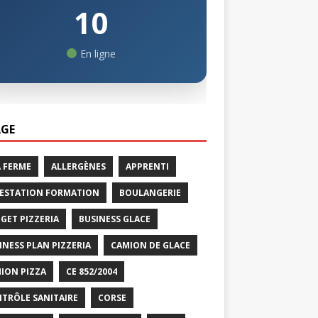
10
En ligne
GE
A FERME
ALLERGÈNES
APPRENTI
ESTATION FORMATION
BOULANGERIE
GET PIZZERIA
BUSINESS GLACE
INESS PLAN PIZZERIA
CAMION DE GLACE
ION PIZZA
CE 852/2004
TRÔLE SANITAIRE
CORSE