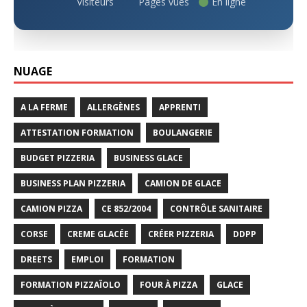
Visiteurs
Pages vues
En ligne
NUAGE
A LA FERME
ALLERGÈNES
APPRENTI
ATTESTATION FORMATION
BOULANGERIE
BUDGET PIZZERIA
BUSINESS GLACE
BUSINESS PLAN PIZZERIA
CAMION DE GLACE
CAMION PIZZA
CE 852/2004
CONTRÔLE SANITAIRE
CORSE
CREME GLACÉE
CRÉER PIZZERIA
DDPP
DREETS
EMPLOI
FORMATION
FORMATION PIZZAÏOLO
FOUR À PIZZA
GLACE