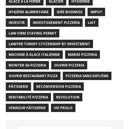
GLACE À LA FERME
GLACIER
HYGIENNE
HYGIÈNE ALIMENTAIRE
IDÉE BUSINESS
IMPOT
INVESTIR
INVESTISSEMENT PIZZERIA
LAIT
LAW FIRM STAYING PERMIT
LAWYER TURKEY CITIZENSHIP BY INVESTMENT
MACHINE À GLACE ITALIENNE
MARGE PIZZERIA
MONTER SA PIZZERIA
OUVRIR PIZZERIA
OUVRIR RESTAURANT PIZZA
PIZZERIA SANS DIPLÔME
PÂTISSERIE
RECONVERSION PIZZERIA
RENTABILITÉ PIZZERIA
REVOLUTION
VENDEUR PÂTISSERIE
VIE PROLO