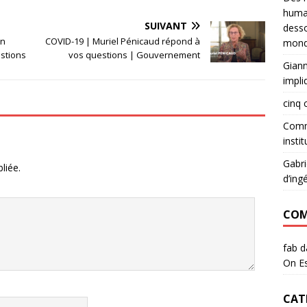
huma
SUIVANT
desso
an
COVID-19 | Muriel Pénicaud répond à
mond
stions
vos questions | Gouvernement
Giann
impli
cinq 
Commu
instit
Gabri
liée.
d’ing
COM
fab
d
On Es
CAT