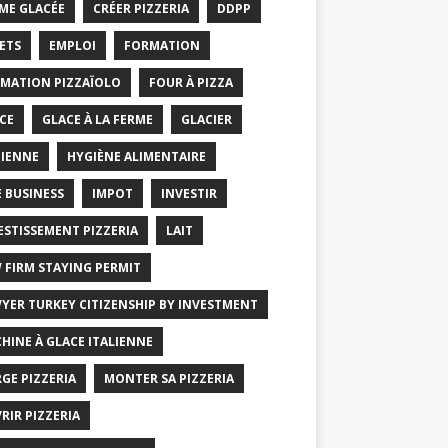
ME GLACÉE
CRÉER PIZZERIA
DDPP
ETS
EMPLOI
FORMATION
MATION PIZZAÏOLO
FOUR À PIZZA
CE
GLACE À LA FERME
GLACIER
IENNE
HYGIÈNE ALIMENTAIRE
E BUSINESS
IMPOT
INVESTIR
ESTISSEMENT PIZZERIA
LAIT
 FIRM STAYING PERMIT
YER TURKEY CITIZENSHIP BY INVESTMENT
HINE À GLACE ITALIENNE
GE PIZZERIA
MONTER SA PIZZERIA
RIR PIZZERIA