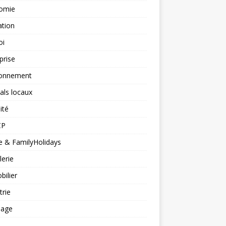
omie
ation
oi
prise
ronnement
vals locaux
ité
CP
 & FamilyHolidays
lerie
ilier
trie
nage