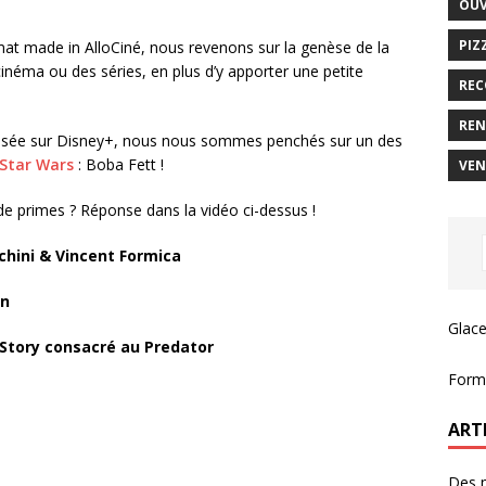
OUV
PIZ
mat made in AlloCiné, nous revenons sur la genèse de la
néma ou des séries, en plus d’y apporter une petite
REC
REN
fusée sur Disney+, nous nous sommes penchés sur un des
Star Wars
: Boba Fett !
VEN
 de primes ?
Réponse dans la vidéo ci-dessus !
chini
&
Vincent Formica
on
Glace
 Story consacré au Predator
Forma
ART
Des m