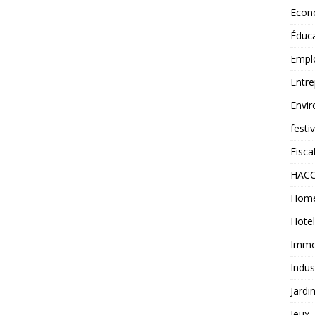
Econ
Éduc
Empl
Entre
Envi
festi
Fiscal
HAC
Home
Hotel
Immob
Indus
Jardi
Jeux