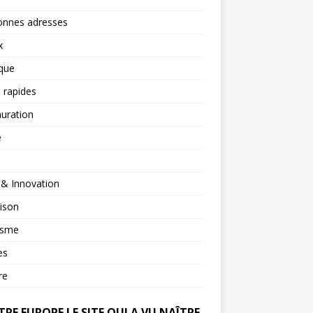
onnes adresses
x
ique
 rapides
uration
é
 & Innovation
ison
isme
es
re
RE EUROPE LE SITE QUI A VU NAÎTRE