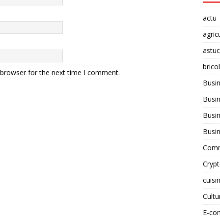
actu
agric
astu
brico
 browser for the next time I comment.
Busi
Busin
Busin
Busi
Comm
Cryp
cuisi
Cult
E-co