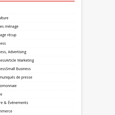
ulture
ces ménage
lage récup
ness
ess, Advertising
essArticle Marketing
nessSmall Business
uniqués de presse
tomonnaie
ne
ure & Événements
mmerce