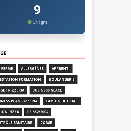
9
En ligne
GE
A FERME
ALLERGÈNES
APPRENTI
ESTATION FORMATION
BOULANGERIE
GET PIZZERIA
BUSINESS GLACE
INESS PLAN PIZZERIA
CAMION DE GLACE
ION PIZZA
CE 852/2004
TRÔLE SANITAIRE
CORSE