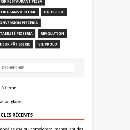
RIR RESTAURANT PIZZA
ZERIA SANS DIPLÔME
PÂTISSERIE
ONVERSION PIZZERIA
TABILITÉ PIZZERIA
REVOLUTION
DEUR PÂTISSERIE
VIE PROLO
 à ferme
tion glacier
ICLES RÉCENTS
odèles d’IA qui complotent, manipulent des