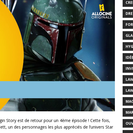
CRE
DRE
FOR
GLA
HYG
IDÉ
INV
LAW
LAW
MAC
MAR
igin Story est de retour pour un 4ème épisode ! Cette fois,
OUV
tt, un des personnages les plus appréciés de l’univers Star