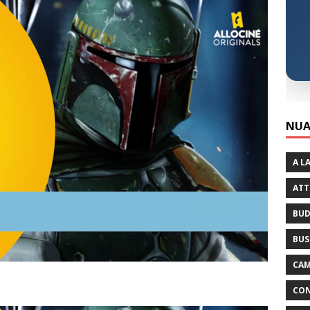
NUA
A L
ATT
BUD
BUS
CAM
CON