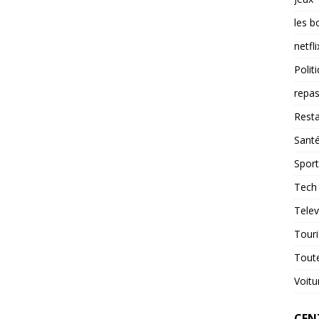
les b
netfli
Polit
repas
Resta
Sant
Sport
Tech
Telev
Tour
Tout
Voitu
CENT