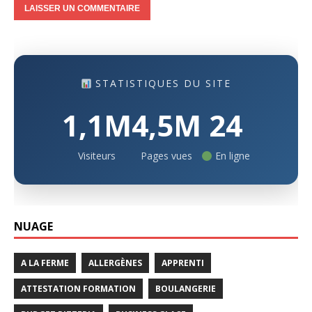
STATISTIQUES DU SITE
1,1M
4,5M
24
Visiteurs
Pages vues
En ligne
NUAGE
A LA FERME
ALLERGÈNES
APPRENTI
ATTESTATION FORMATION
BOULANGERIE