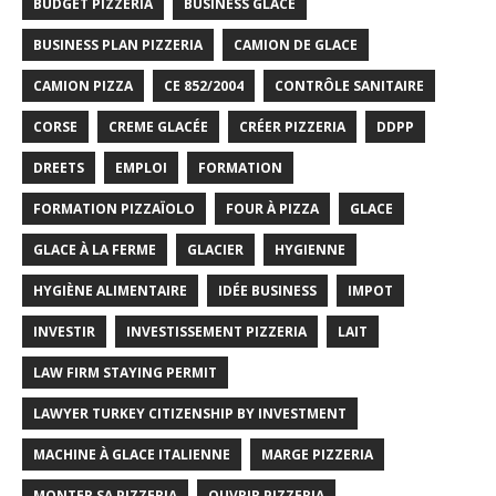
BUDGET PIZZERIA
BUSINESS GLACE
BUSINESS PLAN PIZZERIA
CAMION DE GLACE
CAMION PIZZA
CE 852/2004
CONTRÔLE SANITAIRE
CORSE
CREME GLACÉE
CRÉER PIZZERIA
DDPP
DREETS
EMPLOI
FORMATION
FORMATION PIZZAÏOLO
FOUR À PIZZA
GLACE
GLACE À LA FERME
GLACIER
HYGIENNE
HYGIÈNE ALIMENTAIRE
IDÉE BUSINESS
IMPOT
INVESTIR
INVESTISSEMENT PIZZERIA
LAIT
LAW FIRM STAYING PERMIT
LAWYER TURKEY CITIZENSHIP BY INVESTMENT
MACHINE À GLACE ITALIENNE
MARGE PIZZERIA
MONTER SA PIZZERIA
OUVRIR PIZZERIA