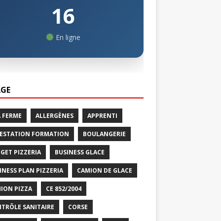
16
En ligne
GE
A FERME
ALLERGÈNES
APPRENTI
ESTATION FORMATION
BOULANGERIE
GET PIZZERIA
BUSINESS GLACE
INESS PLAN PIZZERIA
CAMION DE GLACE
ION PIZZA
CE 852/2004
TRÔLE SANITAIRE
CORSE