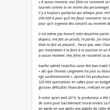
«
À
aucun moment, mes films ne racontent sa vie 
tournée comme la vie intime des personnages son
il y a toujours quelqu’un qui attaque pour récl
200.000 € pour qu’il me fasse rencontrer les a
pour qu’il organise des concerts au moment de 
Il n’a même pas honoré cette deuxième partie d
disparu, m’a fait un procès, l’a perdu. J’ai en
était en fait un placard… Parce que, avec Clau
qui ressemblait à la foire à la saucisse en un é
à aucun moment, mes films ne racontent sa vie 
Kaefer admet toutefois avoir été bien traité l
« dès que Thomas Langmann n’a plus eu besoin d
ego surdimensionné »
, riposte l’ex producteu
325.000 spectateurs en salles pour un budget
grosses difficultés financières, mettant en pér
À noter qu’en avril 2019, le producteur a ét
de soins pour harcèlement moral envers sa f
en garde en vue après une plainte de cette de