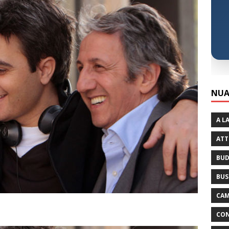
NUA
A L
ATT
BUD
BUS
CAM
CON