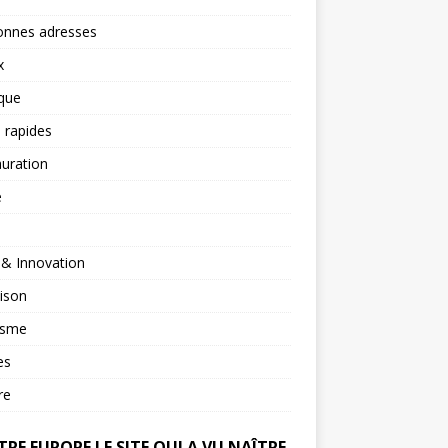
onnes adresses
x
ique
 rapides
uration
é
 & Innovation
ison
isme
es
re
RE EUROPE LE SITE QUI A VU NAÎTRE