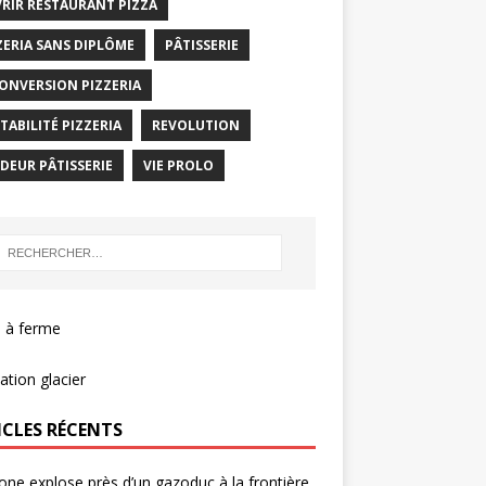
RIR RESTAURANT PIZZA
ZERIA SANS DIPLÔME
PÂTISSERIE
ONVERSION PIZZERIA
TABILITÉ PIZZERIA
REVOLUTION
DEUR PÂTISSERIE
VIE PROLO
 à ferme
tion glacier
ICLES RÉCENTS
one explose près d’un gazoduc à la frontière