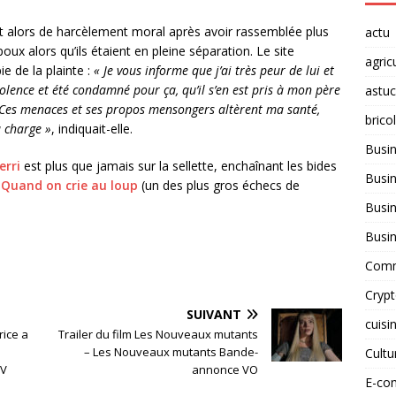
it alors de harcèlement moral après avoir rassemblée plus
actu
x alors qu’ils étaient en pleine séparation. Le site
agric
ie de la plainte :
« Je vous informe que j’ai très peur de lui et
violence et été condamné pour ça, qu’il s’en est pris à mon père
astu
s. Ces menaces et ses propos mensongers altèrent ma santé,
brico
a charge »
, indiquait-elle.
Busi
erri
est plus que jamais sur la sellette, enchaînant les bides
Busin
t
Quand on crie au loup
(un des plus gros échecs de
Busin
Busi
Comm
Cryp
SUIVANT
cuisi
rice a
Trailer du film Les Nouveaux mutants
– Les Nouveaux mutants Bande-
Cult
TV
annonce VO
E-co