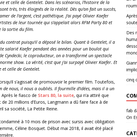
et celle de Gentelet. Dans les scénarios, l’histoire de la
roum
t très, très éloignés de la réalité. Dès qu’on fait un succès,
Après
amer de l’argent, c’est pathétique.
J’ai payé Olivier Kaefer
sout
rtistes de leur tournée qui s’appelait alors RFM Party 80 et
la sortie du film.
Des m
huma
u contrat puisqu’il a déposé le bilan. Quant à Gentelet, il a
desso
suite salarié Kaefer pendant des années pour un boulot qui
mond
de Cyndecki, le coproducteur, on a transformé un spectacle
norme show. La vérité, c’est que j’ai surpayé Olivier Kaefer. Et
Giann
et celle de Gentelet.
impli
cinq 
orsqu’il s’agissait de promouvoir le premier film. Toutefois,
e nous, il nous a oubliés. Il fourmille d’idées, mais il a un
COM
r. Après le fiasco de
Stars 80, la suite
, qui n’a attiré que
 de 20 millions d’Euros, Langmann a dû faire face à de
il sa société, La Petite Reine.
fab
d
On Es
é condamné à 10 mois de prison avec sursis avec obligation
emme, Céline Bosquet. Début mai 2018, il avait été placé
CAT
rnière.