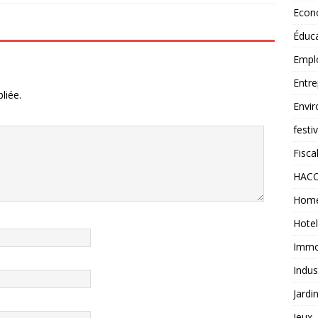
Econ
Éduc
Empl
Entre
liée.
Envi
festi
Fiscal
HAC
Home
Hotel
Immob
Indus
Jardi
Jeux