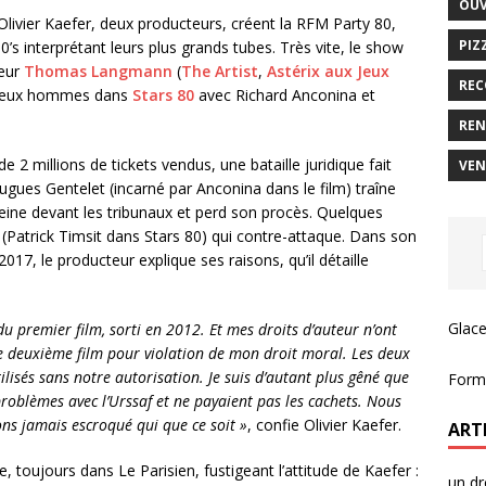
OUV
livier Kaefer, deux producteurs, créent la RFM Party 80,
PIZ
’s interprétant leurs plus grands tubes. Très vite, le show
teur
Thomas Langmann
(
The Artist
,
Astérix aux Jeux
REC
es deux hommes dans
Stars 80
avec Richard Anconina et
REN
de 2 millions de tickets vendus, une bataille juridique fait
VEN
ugues Gentelet (incarné par
Anconina
dans le film) traîne
ine devant les tribunaux et perd son procès. Quelques
(
Patrick Timsit
dans Stars 80) qui contre-attaque. Dans son
17, le producteur explique ses raisons, qu’il détaille
Glace
 du premier film, sorti en 2012. Et mes droits d’auteur n’ont
 le deuxième film pour violation de mon droit moral. Les deux
lisés sans notre autorisation. Je suis d’autant plus gêné que
Forma
roblèmes avec l’Urssaf et ne payaient pas les cachets. Nous
ons jamais escroqué qui que ce soit »
, confie Olivier Kaefer.
ART
e, toujours dans
Le Parisien
, fustigeant l’attitude de Kaefer :
un dr