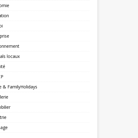
omie
ation
oi
prise
ronnement
vals locaux
ité
CP
 & FamilyHolidays
lerie
ilier
trie
nage