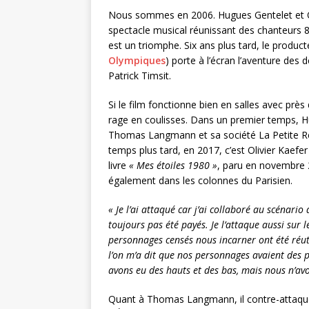
Nous sommes en 2006.
Hugues Gentelet et O
spectacle musical réunissant des chanteurs 80
est un triomphe. Six ans plus tard, le produc
Olympiques
) porte à l’écran l’aventure d
Patrick Timsit.
Si le film fonctionne bien en salles avec près 
rage en coulisses. Dans un premier temps,
H
Thomas Langmann et sa société La Petite Re
temps plus tard, en 2017,
c’est
Olivier Kaefer
livre
« Mes étoiles 1980 »
, paru en novembre 20
également dans les colonnes du
Parisien
.
« Je l’ai attaqué car j’ai collaboré au scénario
toujours pas été payés. Je l’attaque aussi sur
personnages censés nous incarner ont été réuti
l’on m’a dit que nos personnages avaient des p
avons eu des hauts et des bas, mais nous n’av
Quant à Thomas Langmann, il contre-attaqu