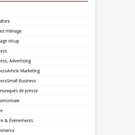
ulture
ces ménage
lage récup
ness
ess, Advertising
essArticle Marketing
nessSmall Business
uniqués de presse
tomonnaie
ne
ure & Événements
mmerce