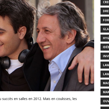
CRE
DRE
FOR
GLA
HYG
IDÉ
INV
LAW
LAW
MAC
MAR
u succès en salles en 2012. Mais en coulisses, les
OUV