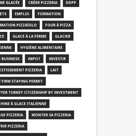
ME GLACÉE
CRÉER PIZZERIA
DDPP
ETS
EMPLOI
FORMATION
MATION PIZZAÏOLO
FOUR À PIZZA
CE
GLACE À LA FERME
GLACIER
IENNE
HYGIÈNE ALIMENTAIRE
E BUSINESS
IMPOT
INVESTIR
ESTISSEMENT PIZZERIA
LAIT
 FIRM STAYING PERMIT
YER TURKEY CITIZENSHIP BY INVESTMENT
HINE À GLACE ITALIENNE
GE PIZZERIA
MONTER SA PIZZERIA
RIR PIZZERIA