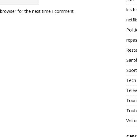
les b
 browser for the next time I comment.
netfli
Polit
repas
Resta
Sant
Sport
Tech
Telev
Tour
Tout
Voitu
CENT