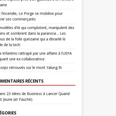
aine
 l’incendie, Le Porge se mobilise pour
enir ses commerçants
odèles d’IA qui complotent, manipulent des
ins et sombrent dans la paranoïa… Les
us de la folle quinzaine qui a ébranlé le
e de la tech
i Infantino rattrapé par une affaire à l’UEFA
quant une ex-collaboratrice
corps retrouvés sur le mont Yalung Ri
MENTAIRES RÉCENTS
ans
23 Idées de Business à Lancer Quand
t Jeune (et Fauché)
ÉGORIES