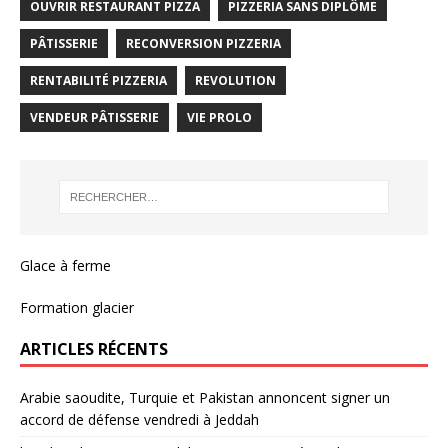
OUVRIR RESTAURANT PIZZA
PIZZERIA SANS DIPLÔME
PÂTISSERIE
RECONVERSION PIZZERIA
RENTABILITÉ PIZZERIA
REVOLUTION
VENDEUR PÂTISSERIE
VIE PROLO
Glace à ferme
Formation glacier
ARTICLES RÉCENTS
Arabie saoudite, Turquie et Pakistan annoncent signer un
accord de défense vendredi à Jeddah