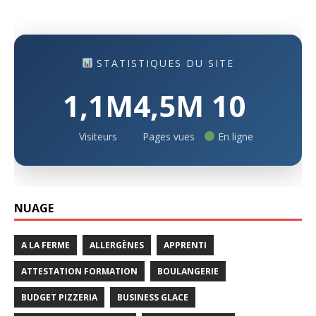
STATISTIQUES DU SITE
1,1M
4,5M
10
Visiteurs
Pages vues
En ligne
NUAGE
A LA FERME
ALLERGÈNES
APPRENTI
ATTESTATION FORMATION
BOULANGERIE
BUDGET PIZZERIA
BUSINESS GLACE