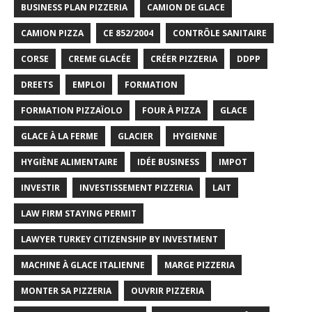
BUSINESS PLAN PIZZERIA
CAMION DE GLACE
CAMION PIZZA
CE 852/2004
CONTRÔLE SANITAIRE
CORSE
CREME GLACÉE
CRÉER PIZZERIA
DDPP
DREETS
EMPLOI
FORMATION
FORMATION PIZZAÏOLO
FOUR À PIZZA
GLACE
GLACE À LA FERME
GLACIER
HYGIENNE
HYGIÈNE ALIMENTAIRE
IDÉE BUSINESS
IMPOT
INVESTIR
INVESTISSEMENT PIZZERIA
LAIT
LAW FIRM STAYING PERMIT
LAWYER TURKEY CITIZENSHIP BY INVESTMENT
MACHINE À GLACE ITALIENNE
MARGE PIZZERIA
MONTER SA PIZZERIA
OUVRIR PIZZERIA