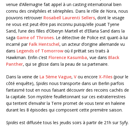
venue d’Allemagne fait appel à un casting international bien
connu des cinéphiles et sériephiles. Dans le rôle de Nora, nous
pouvons retrouver
Rosabell Laurenti Sellers
, dont le visage
ne vous est peut-être pas inconnu puisqu’elle jouait Tyene
Sand, l’une des filles d’Oberyn Martell et d’Ellaria Sand dans la
saga
Game of Thrones
. Le détective de Police est quant-à-lui
incarné par
Falk Hentschel
, un acteur d’origine allemande vu
dans
Legends of Tomorrow
où il prêtait ses traits à
Hawkman. Enfin c’est
Florence Kasumba
, vue dans
Black
Panther
, qui se glisse dans la peau de sa partenaire.
Dans la veine de
La 5ème Vague
,
V
ou encore
X-Files
(pour le
côté enquête),
Spides
nous transporte dans un Berlin parfois
fantasmé tout en nous faisant découvrir des recoins cachés de
la capitale. Son mystère feuilletonnant sur ces extraterrestres
qui tentent d’envahir la Terre promet de vous tenir en haleine
durant les 8 épisodes qui composent cette première saison.
Spides
est diffusée tous les jeudis soirs à partir de 21h sur Syfy.