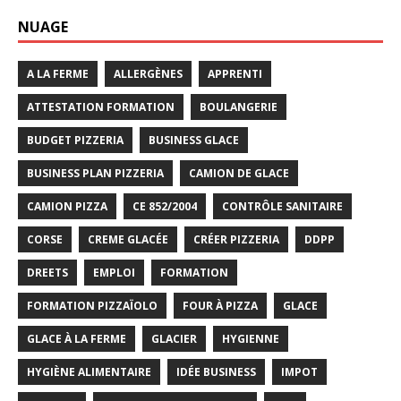
NUAGE
A LA FERME
ALLERGÈNES
APPRENTI
ATTESTATION FORMATION
BOULANGERIE
BUDGET PIZZERIA
BUSINESS GLACE
BUSINESS PLAN PIZZERIA
CAMION DE GLACE
CAMION PIZZA
CE 852/2004
CONTRÔLE SANITAIRE
CORSE
CREME GLACÉE
CRÉER PIZZERIA
DDPP
DREETS
EMPLOI
FORMATION
FORMATION PIZZAÏOLO
FOUR À PIZZA
GLACE
GLACE À LA FERME
GLACIER
HYGIENNE
HYGIÈNE ALIMENTAIRE
IDÉE BUSINESS
IMPOT