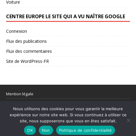
Voiture
CENTRE EUROPE LE SITE QUI A VU NAÎTRE GOOGLE
Connexion
Flux des publications
Flux des commentaires
Site de WordPress-FR
Mention légale
Partager votre flux rss
Nous utilisons des cookies pour vous garantir la meilleure
expérience sur notre site web. Si vous continuez à utiliser ce
© 1998–2026 Centre Europe Actu – L’actualité utile et les sujets qui
site, nous supposerons que vous en êtes satisfait.
comptent.
OK
Non
Politique de confidentialité
Mentions légales
|
Contact