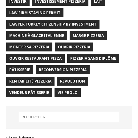
INVESTIR
INVESTISSEMENT PIZZERIA
LAIT
LAW FIRM STAYING PERMIT
LAWYER TURKEY CITIZENSHIP BY INVESTMENT
MACHINE À GLACE ITALIENNE
MARGE PIZZERIA
MONTER SA PIZZERIA
OUVRIR PIZZERIA
OUVRIR RESTAURANT PIZZA
PIZZERIA SANS DIPLÔME
PÂTISSERIE
RECONVERSION PIZZERIA
RENTABILITÉ PIZZERIA
REVOLUTION
VENDEUR PÂTISSERIE
VIE PROLO