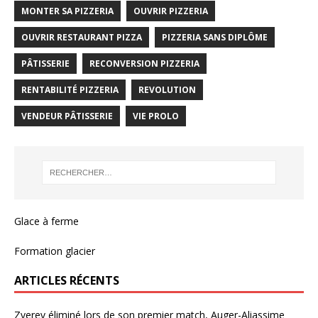
MONTER SA PIZZERIA
OUVRIR PIZZERIA
OUVRIR RESTAURANT PIZZA
PIZZERIA SANS DIPLÔME
PÂTISSERIE
RECONVERSION PIZZERIA
RENTABILITÉ PIZZERIA
REVOLUTION
VENDEUR PÂTISSERIE
VIE PROLO
Glace à ferme
Formation glacier
ARTICLES RÉCENTS
Zverev éliminé lors de son premier match, Auger-Aliassime