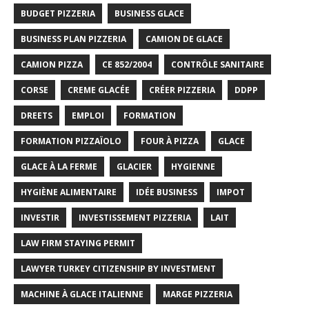
BUDGET PIZZERIA
BUSINESS GLACE
BUSINESS PLAN PIZZERIA
CAMION DE GLACE
CAMION PIZZA
CE 852/2004
CONTRÔLE SANITAIRE
CORSE
CREME GLACÉE
CRÉER PIZZERIA
DDPP
DREETS
EMPLOI
FORMATION
FORMATION PIZZAÏOLO
FOUR À PIZZA
GLACE
GLACE À LA FERME
GLACIER
HYGIENNE
HYGIÈNE ALIMENTAIRE
IDÉE BUSINESS
IMPOT
INVESTIR
INVESTISSEMENT PIZZERIA
LAIT
LAW FIRM STAYING PERMIT
LAWYER TURKEY CITIZENSHIP BY INVESTMENT
MACHINE À GLACE ITALIENNE
MARGE PIZZERIA