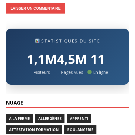
STATISTIQUES DU SITE
1,1M
4,5M
11
Visiteurs
Pages vues
En ligne
NUAGE
A LA FERME
ALLERGÈNES
APPRENTI
ATTESTATION FORMATION
BOULANGERIE