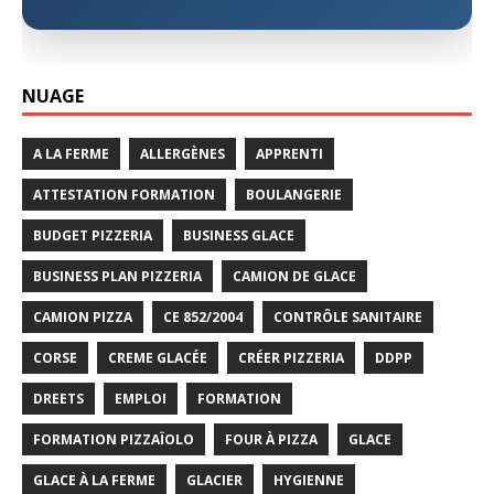
NUAGE
A LA FERME
ALLERGÈNES
APPRENTI
ATTESTATION FORMATION
BOULANGERIE
BUDGET PIZZERIA
BUSINESS GLACE
BUSINESS PLAN PIZZERIA
CAMION DE GLACE
CAMION PIZZA
CE 852/2004
CONTRÔLE SANITAIRE
CORSE
CREME GLACÉE
CRÉER PIZZERIA
DDPP
DREETS
EMPLOI
FORMATION
FORMATION PIZZAÏOLO
FOUR À PIZZA
GLACE
GLACE À LA FERME
GLACIER
HYGIENNE