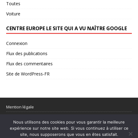
Toutes
Voiture
CENTRE EUROPE LE SITE QUI A VU NAÎTRE GOOGLE
Connexion
Flux des publications
Flux des commentaires
Site de WordPress-FR
Mention légale
Partager votre flux rss
Nous utilisons des cookies pour vous garantir la meilleure
expérience sur notre site web. Si vous continuez à utiliser ce
© 1998–2026 Centre Europe Actu – L’actualité utile et les sujets qui
site, nous supposerons que vous en êtes satisfait.