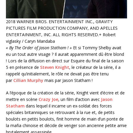
2018 WARNER BROS. ENTERTAINMENT INC., GRAVITY
PICTURES FILM PRODUCTION COMPANY, AND APELLES
ENTERTAINMENT, INC. ALL RIGHTS RESERVED.+ Robert
viglasky / Caryn Mandaba
« By The Order of Jason Statham ! »
Et si Tommy Shelby avait
eu un tout autre visage ? Il aurait apparemment dû être blond
! Lors de la diffusion en direct sur
Esquire
du final de la saison
5 en présence de
Steven Knight
, le créateur de la série, il a
rappelé qu’initialement, le rôle ne devait pas être tenu
par
Cillian Murphy
mais par Jason Statham !
A l’époque de la création de la série, Knight vient d’écrire et de
mettre en scène
Crazy Joe
, un film d’action avec
Jason
Statham
dans lequel il incarne un ex-soldat des forces
spéciales britanniques se retrouvant à la rue et, de petits
boulots en petits boulots, finit homme de main d’un ponte de
la mafia chinoise et décide de venger son ancienne petite amie
brutalement assassinée.