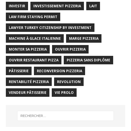
INVESTIR
INVESTISSEMENT PIZZERIA
LAIT
LAW FIRM STAYING PERMIT
LAWYER TURKEY CITIZENSHIP BY INVESTMENT
MACHINE À GLACE ITALIENNE
MARGE PIZZERIA
MONTER SA PIZZERIA
OUVRIR PIZZERIA
OUVRIR RESTAURANT PIZZA
PIZZERIA SANS DIPLÔME
PÂTISSERIE
RECONVERSION PIZZERIA
RENTABILITÉ PIZZERIA
REVOLUTION
VENDEUR PÂTISSERIE
VIE PROLO