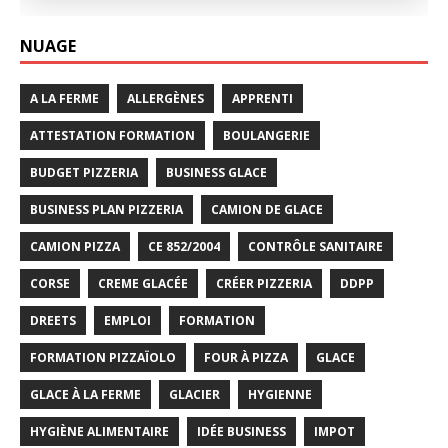
NUAGE
A LA FERME
ALLERGÈNES
APPRENTI
ATTESTATION FORMATION
BOULANGERIE
BUDGET PIZZERIA
BUSINESS GLACE
BUSINESS PLAN PIZZERIA
CAMION DE GLACE
CAMION PIZZA
CE 852/2004
CONTRÔLE SANITAIRE
CORSE
CREME GLACÉE
CRÉER PIZZERIA
DDPP
DREETS
EMPLOI
FORMATION
FORMATION PIZZAÏOLO
FOUR À PIZZA
GLACE
GLACE À LA FERME
GLACIER
HYGIENNE
HYGIÈNE ALIMENTAIRE
IDÉE BUSINESS
IMPOT