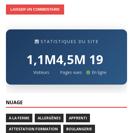
STATISTIQUES DU SITE
1,1M
4,5M
19
Visiteurs
Pages vues
En ligne
NUAGE
A LA FERME
ALLERGÈNES
APPRENTI
ATTESTATION FORMATION
BOULANGERIE