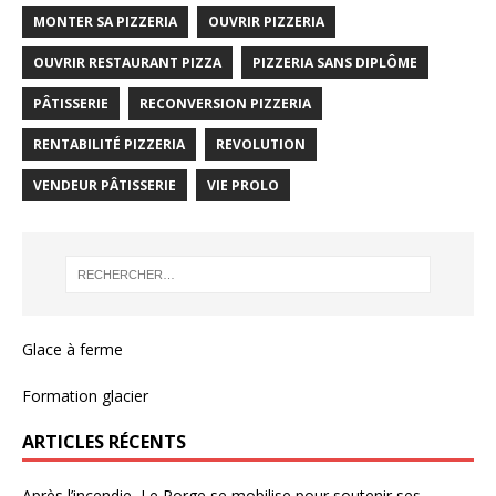
MONTER SA PIZZERIA
OUVRIR PIZZERIA
OUVRIR RESTAURANT PIZZA
PIZZERIA SANS DIPLÔME
PÂTISSERIE
RECONVERSION PIZZERIA
RENTABILITÉ PIZZERIA
REVOLUTION
VENDEUR PÂTISSERIE
VIE PROLO
Glace à ferme
Formation glacier
ARTICLES RÉCENTS
Après l’incendie, Le Porge se mobilise pour soutenir ses