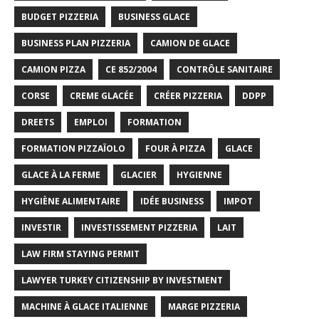
BUDGET PIZZERIA
BUSINESS GLACE
BUSINESS PLAN PIZZERIA
CAMION DE GLACE
CAMION PIZZA
CE 852/2004
CONTRÔLE SANITAIRE
CORSE
CREME GLACÉE
CRÉER PIZZERIA
DDPP
DREETS
EMPLOI
FORMATION
FORMATION PIZZAÏOLO
FOUR À PIZZA
GLACE
GLACE À LA FERME
GLACIER
HYGIENNE
HYGIÈNE ALIMENTAIRE
IDÉE BUSINESS
IMPOT
INVESTIR
INVESTISSEMENT PIZZERIA
LAIT
LAW FIRM STAYING PERMIT
LAWYER TURKEY CITIZENSHIP BY INVESTMENT
MACHINE À GLACE ITALIENNE
MARGE PIZZERIA