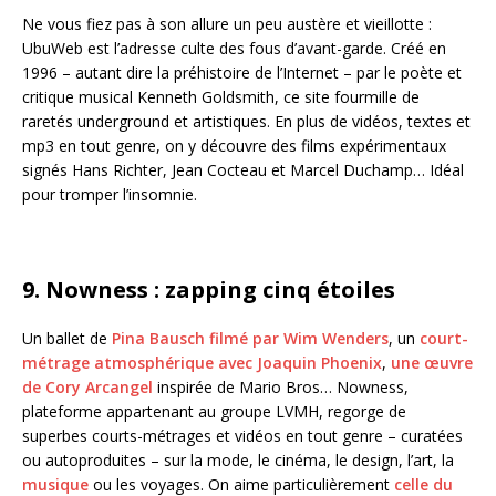
Ne vous fiez pas à son allure un peu austère et vieillotte :
UbuWeb est l’adresse culte des fous d’avant-garde. Créé en
1996 – autant dire la préhistoire de l’Internet – par le poète et
critique musical Kenneth Goldsmith, ce site fourmille de
raretés underground et artistiques. En plus de vidéos, textes et
mp3 en tout genre, on y découvre des films expérimentaux
signés Hans Richter, Jean Cocteau et Marcel Duchamp… Idéal
pour tromper l’insomnie.
9. Nowness : zapping cinq étoiles
Un ballet de
Pina Bausch filmé par Wim Wenders
, un
court-
métrage atmosphérique avec Joaquin Phoenix
,
une œuvre
de Cory Arcangel
inspirée de Mario Bros… Nowness,
plateforme appartenant au groupe LVMH, regorge de
superbes courts-métrages et vidéos en tout genre – curatées
ou autoproduites – sur la mode, le cinéma, le design, l’art, la
musique
ou les voyages. On aime particulièrement
celle du