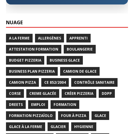
NUAGE
A LA FERME
ALLERGÈNES
APPRENTI
ATTESTATION FORMATION
BOULANGERIE
BUDGET PIZZERIA
BUSINESS GLACE
BUSINESS PLAN PIZZERIA
CAMION DE GLACE
CAMION PIZZA
CE 852/2004
CONTRÔLE SANITAIRE
CORSE
CREME GLACÉE
CRÉER PIZZERIA
DDPP
DREETS
EMPLOI
FORMATION
FORMATION PIZZAÏOLO
FOUR À PIZZA
GLACE
GLACE À LA FERME
GLACIER
HYGIENNE