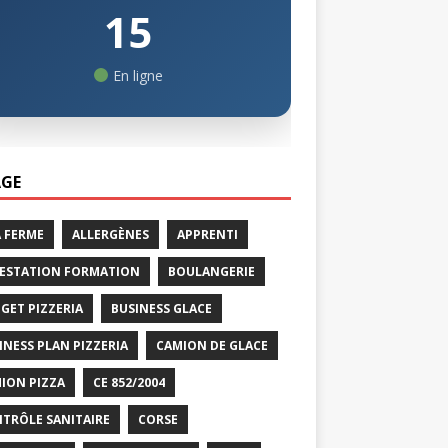
15
En ligne
GE
A FERME
ALLERGÈNES
APPRENTI
ESTATION FORMATION
BOULANGERIE
GET PIZZERIA
BUSINESS GLACE
INESS PLAN PIZZERIA
CAMION DE GLACE
ION PIZZA
CE 852/2004
TRÔLE SANITAIRE
CORSE