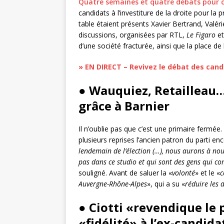
Quatre semaines et quatre débats pour 
candidats à l’investiture de la droite pour la 
table étaient présents Xavier Bertrand, Valérie
discussions, organisées par RTL,
Le Figaro
et
d’une société fracturée, ainsi que la place d
» EN DIRECT – Revivez le débat des can
● Wauquiez, Retailleau…
grâce à Barnier
Il n’oublie pas que c’est une primaire fermée.
plusieurs reprises l’ancien patron du parti e
lendemain de l’élection (…), nous aurons à nous
pas dans ce studio et qui sont des gens qui c
souligné. Avant de saluer la «
volonté
» et le «
c
Auvergne-Rhône-Alpes
», qui a su «
réduire les 
● Ciotti
«revendique le p
«fidélité» à l’ex-candida