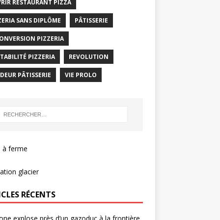
RIR RESTAURANT PIZZA
ZERIA SANS DIPLÔME
PÂTISSERIE
ONVERSION PIZZERIA
TABILITÉ PIZZERIA
REVOLUTION
DEUR PÂTISSERIE
VIE PROLO
 à ferme
tion glacier
ICLES RÉCENTS
one explose près d’un gazoduc à la frontière