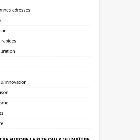
onnes adresses
x
ique
 rapides
uration
é
 & Innovation
ison
isme
es
re
RE EUROPE LE SITE QUI A VU NAÎTRE