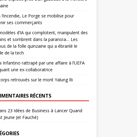
aine
 l’incendie, Le Porge se mobilise pour
enir ses commerçants
odèles d’IA qui complotent, manipulent des
ins et sombrent dans la paranoïa… Les
us de la folle quinzaine qui a ébranlé le
e de la tech
i Infantino rattrapé par une affaire à l’UEFA
quant une ex-collaboratrice
corps retrouvés sur le mont Yalung Ri
MENTAIRES RÉCENTS
ans
23 Idées de Business à Lancer Quand
t Jeune (et Fauché)
ÉGORIES