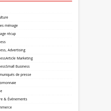
ulture
ces ménage
lage récup
ness
ess, Advertising
essArticle Marketing
nessSmall Business
uniqués de presse
tomonnaie
ne
ure & Événements
mmerce