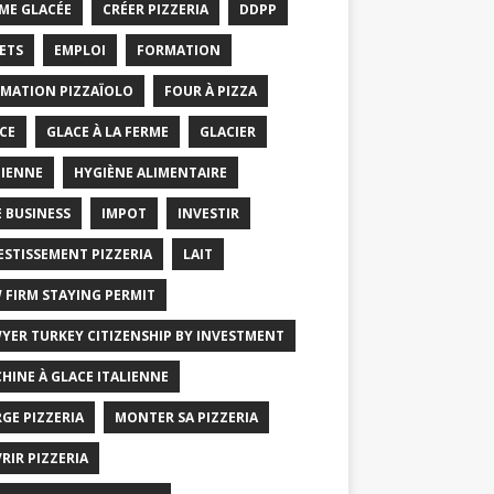
ME GLACÉE
CRÉER PIZZERIA
DDPP
ETS
EMPLOI
FORMATION
MATION PIZZAÏOLO
FOUR À PIZZA
CE
GLACE À LA FERME
GLACIER
IENNE
HYGIÈNE ALIMENTAIRE
E BUSINESS
IMPOT
INVESTIR
ESTISSEMENT PIZZERIA
LAIT
 FIRM STAYING PERMIT
YER TURKEY CITIZENSHIP BY INVESTMENT
HINE À GLACE ITALIENNE
GE PIZZERIA
MONTER SA PIZZERIA
RIR PIZZERIA