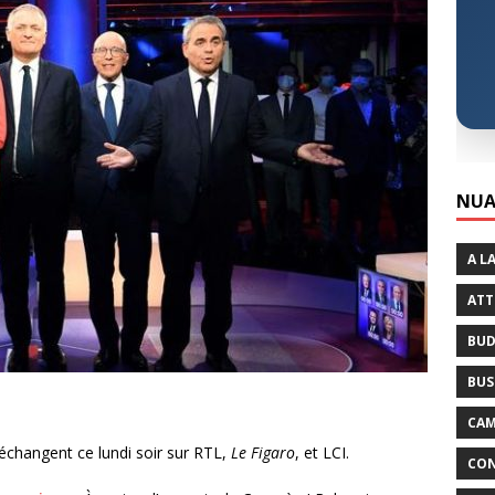
NUA
A L
ATT
BUD
BUS
CAM
e échangent ce lundi soir sur RTL,
Le Figaro
, et LCI.
CON