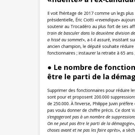
Il voit l’héritage de 2017 comme un legs plus
présidentielle, Éric Ciotti «
revendique
» aujourd
soutenir au Trocadéro au plus fort de ses affa
train de basculer dans la deuxième division de
a hissé au sommet
», a-t-il assuré, insistant su
ancien champion, le député souhaite réduire 
fonctionnaires ; instaurer la retraite à 65 an
● Le nombre de fonction
être le parti de la déma
Supprimer des fonctionnaires pour réduire le
sont pour et proposent 200.000 suppressions d
de 250.000. À l’inverse, Philippe Juvin préfère
pas voulu donner de chiffre précis. Ce dont Va
s’engageront pas à un nombre de suppressions 
On ne peut pas être le parti de la démagogie
»
choses avant et ne pas les faire après
», a sèc