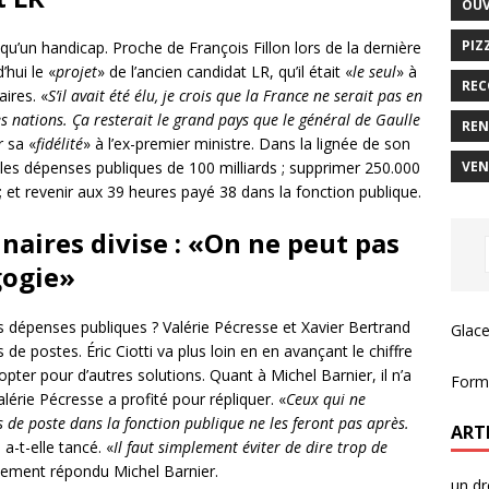
OUV
PIZ
 qu’un handicap. Proche de François Fillon lors de la dernière
’hui le «
projet
» de l’ancien candidat LR, qu’il était «
le seul
» à
REC
ires. «
S’il avait été élu, je crois que la France ne serait pas en
s nations. Ça resterait le grand pays que le général de Gaulle
REN
r sa «
fidélité
» à l’ex-premier ministre. Dans la lignée de son
VEN
les dépenses publiques de 100 milliards ; supprimer 250.000
s ; et revenir aux 39 heures payé 38 dans la fonction publique.
naires divise :
«On ne peut pas
gogie»
s dépenses publiques ? Valérie Pécresse et Xavier Bertrand
Glace
e postes. Éric Ciotti va plus loin en en avançant le chiffre
 opter pour d’autres solutions. Quant à Michel Barnier, il n’a
Forma
lérie Pécresse a profité pour répliquer. «
Ceux qui ne
de poste dans la fonction publique ne les feront pas après.
ART
, a-t-elle tancé. «
Il faut simplement éviter de dire trop de
hement répondu Michel Barnier.
un dr