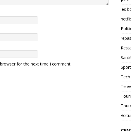
les b
netfli
Polit
repas
Resta
Sant
 browser for the next time I comment.
Sport
Tech
Telev
Tour
Tout
Voitu
CENT