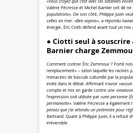
«
Vous croyez que c’est avec ces satanées éolie
Valérie Pécresse et Michel Barnier ont dit ne
populations
». De son côté, Philippe Juvin veu
celles en mer. «
Ben voyons
», a répondu Xavier
énergie, Éric Ciotti défend avant tout un mix a
● Ciotti seul à souscrire
Barnier charge Zemmou
Comment contrer Éric Zemmour ? Porté nota
remplacement» – selon laquelle les racines j
menacées de bascule culturelle par la popula
invité dans le débat. Affirmant n’avoir «
aucun
compte et mis en garde contre une «
invasio
l’expression soit utilisée par «
une personne
(É
permanente
». Valérie Pécresse a également 
pensez que j’ai attendu un polémiste pour régl
Bertrand. Quant à Philippe Juvin, il a refusé d
irréversible.