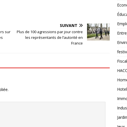
Econ
Éduc
Empl
SUIVANT
ers sur
Plus de 100 agressions par jour contre
Entre
es
les représentants de l’autorité en
Envi
France
festi
Fiscal
HAC
Home
Hotel
liée.
Immob
Indus
Jardi
Jeux