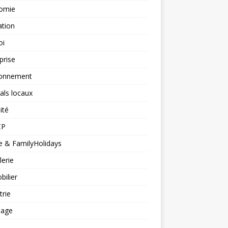
omie
ation
oi
prise
ronnement
vals locaux
ité
CP
 & FamilyHolidays
lerie
ilier
trie
nage