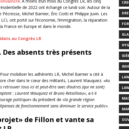
convaincre
. À moins d’un mois du Congrès LR, les cinq
CRE
présidentielle de 2022 ont échangé ce lundi soir. Autour de la
DRE
 Pécresse, Michel Barnier, Éric Ciotti et Philippe Juvin. Les
 LCI, ont porté sur l’économie, l’immigration, la réparation
FOR
e la France en Europe et dans le monde.
GLA
didats au Congrès LR
HYG
 Des absents très présents
IDÉ
INV
 Pour mobiliser les adhérents LR, Michel Barnier a cité à
LAW
ncore cher dans le cœur des militants, Laurent Wauquiez. «
Au
 retrouver tous ici et peut-être avec d’autres (qui ne sont)
LAW
omptent : Laurent Wauquiez et Bruno Retailleau
», a-t-il
MAC
ourage politique
» du président de «
la grande région
dépenses de fonctionnement sans diminuer le service public
».
MAR
rojet» de Fillon et vante sa
OUV
t LR