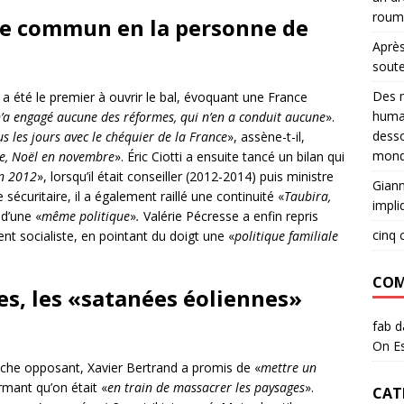
roum
que commun en la personne de
Après
sout
Des m
 été le premier à ouvrir le bal, évoquant une France
huma
n’a engagé aucune des réformes, qui n’en a conduit aucune
».
desso
us les jours avec le chéquier de la France
», assène-t-il,
mond
re, Noël en novembre
». Éric Ciotti a ensuite tancé un bilan qui
n 2012
», lorsqu’il était conseiller (2012-2014) puis ministre
Giann
écuritaire, il a également raillé une continuité «
Taubira,
impli
 d’une «
même politique
»
.
Valérie Pécresse a enfin repris
cinq 
ent socialiste, en pointant du doigt une «
politique familiale
COM
es, les
«satanées éoliennes»
fab
d
On Es
ouche opposant, Xavier Bertrand a promis de «
mettre un
irmant qu’on était «
en train de massacrer les paysages
».
CAT