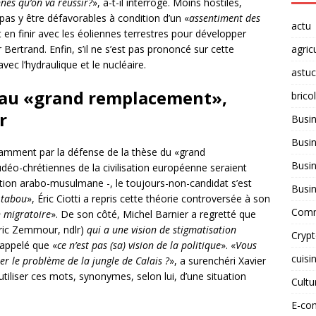
nnes qu’on va réussir?
», a-t-il interrogé. Moins hostiles,
 pas y être défavorables à condition d’un «
assentiment des
actu
t en finir avec les éoliennes terrestres pour développer
agric
 Bertrand. Enfin, s’il ne s’est pas prononcé sur cette
vec l’hydraulique et le nucléaire.
astu
 au
«grand remplacement»,
brico
r
Busi
Busin
mment par la défense de la thèse du «grand
Busin
udéo-chrétiennes de la civilisation européenne seraient
tion arabo-musulmane -, le toujours-non-candidat s’est
Busi
 tabou
», Éric Ciotti a repris cette théorie controversée à son
Comm
n migratoire
». De son côté, Michel Barnier a regretté que
ric Zemmour, ndlr)
qui a une vision de stigmatisation
Cryp
rappelé que «
ce n’est pas (sa) vision de la politique
». «
Vous
cuisi
er le problème de la jungle de Calais ?
», a surenchéri Xavier
’utiliser ces mots, synonymes, selon lui, d’une situation
Cult
E-co