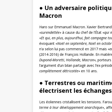
● Un adversaire politi
Macron
Haro sur Emmanuel Macron. Xavier Bertrand a
«
surendettée
» à cause du chef de l’État «
qui 
«
Et qui, en plus, aujourd’hui, fait campagne to
évoquant «
Noël en septembre, Noël en octob
n’a selon lui pas commencé en 2017 mais «
e
(2014-2016) de François Hollande. En matière s
Dupond-Moretti, Hollande, Macron
»
,
porteurs
l’argument d’un bilan partagé avec l’ex-présid
complètement détricotée
» en 10 ans.
● Terrestres ou maritim
électrisent les échanges
Les éoliennes cristallisent les tensions. Far
terme à leur développement anarchique
», aff