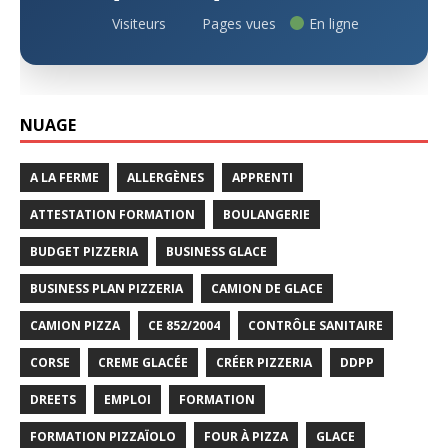
Visiteurs
Pages vues
En ligne
NUAGE
A LA FERME
ALLERGÈNES
APPRENTI
ATTESTATION FORMATION
BOULANGERIE
BUDGET PIZZERIA
BUSINESS GLACE
BUSINESS PLAN PIZZERIA
CAMION DE GLACE
CAMION PIZZA
CE 852/2004
CONTRÔLE SANITAIRE
CORSE
CREME GLACÉE
CRÉER PIZZERIA
DDPP
DREETS
EMPLOI
FORMATION
FORMATION PIZZAÏOLO
FOUR À PIZZA
GLACE