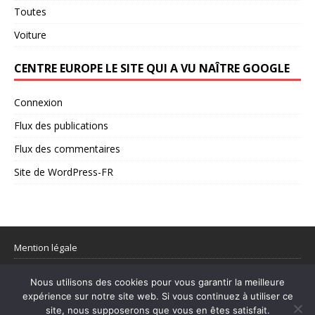
Toutes
Voiture
CENTRE EUROPE LE SITE QUI A VU NAÎTRE GOOGLE
Connexion
Flux des publications
Flux des commentaires
Site de WordPress-FR
Mention légale
Partager votre flux rss
Nous utilisons des cookies pour vous garantir la meilleure
expérience sur notre site web. Si vous continuez à utiliser ce
site, nous supposerons que vous en êtes satisfait.
© 1998–2026 Centre Europe Actu – L’actualité utile et les sujets qui