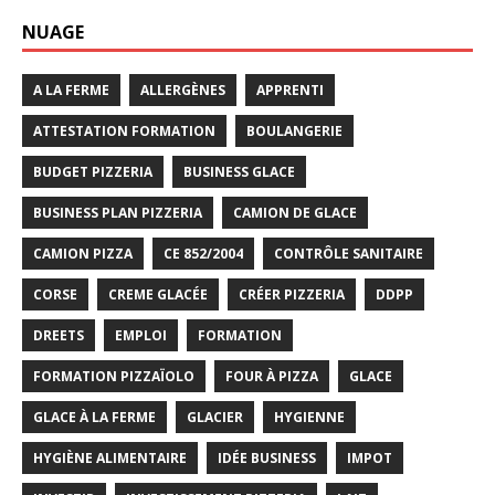
NUAGE
A LA FERME
ALLERGÈNES
APPRENTI
ATTESTATION FORMATION
BOULANGERIE
BUDGET PIZZERIA
BUSINESS GLACE
BUSINESS PLAN PIZZERIA
CAMION DE GLACE
CAMION PIZZA
CE 852/2004
CONTRÔLE SANITAIRE
CORSE
CREME GLACÉE
CRÉER PIZZERIA
DDPP
DREETS
EMPLOI
FORMATION
FORMATION PIZZAÏOLO
FOUR À PIZZA
GLACE
GLACE À LA FERME
GLACIER
HYGIENNE
HYGIÈNE ALIMENTAIRE
IDÉE BUSINESS
IMPOT