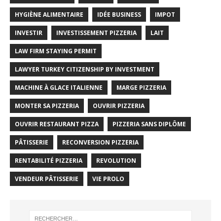
HYGIÈNE ALIMENTAIRE
IDÉE BUSINESS
IMPOT
INVESTIR
INVESTISSEMENT PIZZERIA
LAIT
LAW FIRM STAYING PERMIT
LAWYER TURKEY CITIZENSHIP BY INVESTMENT
MACHINE À GLACE ITALIENNE
MARGE PIZZERIA
MONTER SA PIZZERIA
OUVRIR PIZZERIA
OUVRIR RESTAURANT PIZZA
PIZZERIA SANS DIPLÔME
PÂTISSERIE
RECONVERSION PIZZERIA
RENTABILITÉ PIZZERIA
REVOLUTION
VENDEUR PÂTISSERIE
VIE PROLO