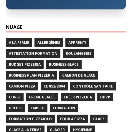
NUAGE
A LA FERME
ALLERGÈNES
APPRENTI
ATTESTATION FORMATION
BOULANGERIE
BUDGET PIZZERIA
BUSINESS GLACE
BUSINESS PLAN PIZZERIA
CAMION DE GLACE
CAMION PIZZA
CE 852/2004
CONTRÔLE SANITAIRE
CORSE
CREME GLACÉE
CRÉER PIZZERIA
DDPP
DREETS
EMPLOI
FORMATION
FORMATION PIZZAÏOLO
FOUR À PIZZA
GLACE
GLACE À LA FERME
GLACIER
HYGIENNE