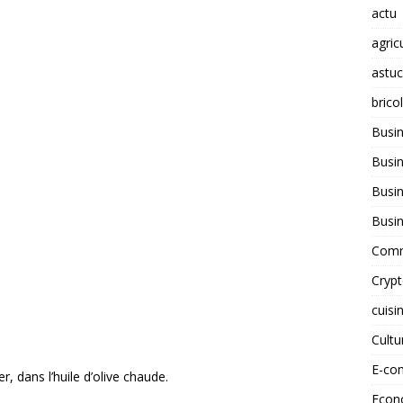
actu
agric
astu
brico
Busi
Busin
Busin
Busi
Comm
Cryp
cuisi
Cult
E-co
r, dans l’huile d’olive chaude.
Econ