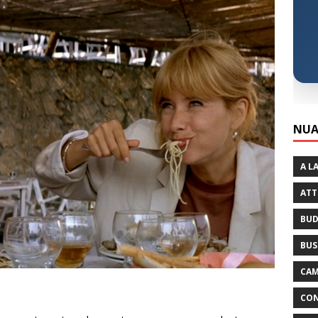
NUA
A L
ATT
BUD
BUS
CAM
CON