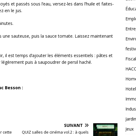
oyés et passés sous l’eau, versez-les dans l’huile et faites-
Éduc
ez-en le jus.
Empl
inutes.
Entre
ns une sauteuse, puis la sauce tomate. Laissez maintenant
Envi
festi
, il est temps d’ajouter les éléments essentiels : pâtes et
Fiscal
er légèrement puis à saupoudrer de persil haché.
HAC
Home
uc Besson :
Hotel
Immob
Indus
Jardi
SUIVANT
Jeux
ir cette
QUIZ salles de cinéma vol.2 : à quels