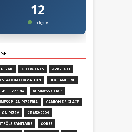
12
En ligne
GE
A FERME
ALLERGÈNES
APPRENTI
ESTATION FORMATION
BOULANGERIE
GET PIZZERIA
BUSINESS GLACE
INESS PLAN PIZZERIA
CAMION DE GLACE
ION PIZZA
CE 852/2004
TRÔLE SANITAIRE
CORSE