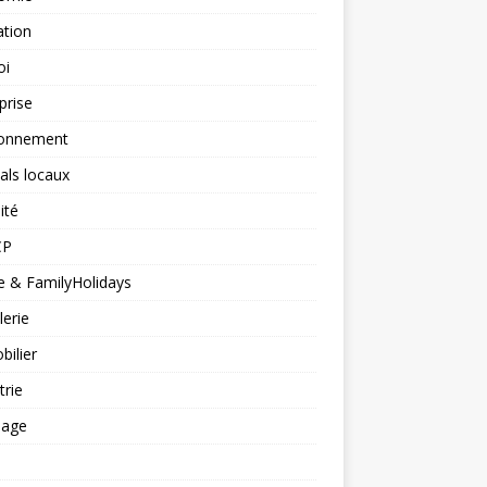
ation
oi
prise
ronnement
vals locaux
ité
CP
 & FamilyHolidays
lerie
ilier
trie
nage