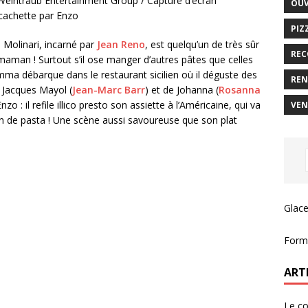
 Weintraub Entertainment Group / Capture d’écran
OUV
 cachette par Enzo
PIZ
o Molinari, incarné par
Jean Reno
, est quelqu’un de très sûr
REC
sa maman ! Surtout s’il ose manger d’autres pâtes que celles
amma débarque dans le restaurant sicilien où il déguste des
REN
 Jacques Mayol (
Jean-Marc Barr
) et de Johanna (
Rosanna
zo : il refile illico presto son assiette à l’Américaine, qui va
VEN
on de pasta ! Une scène aussi savoureuse que son plat
Glace
Forma
ART
Le c