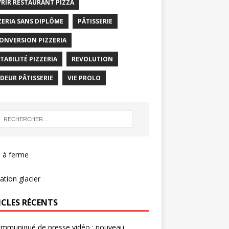
RIR RESTAURANT PIZZA
ZERIA SANS DIPLÔME
PÂTISSERIE
ONVERSION PIZZERIA
TABILITÉ PIZZERIA
REVOLUTION
DEUR PÂTISSERIE
VIE PROLO
 à ferme
tion glacier
ICLES RÉCENTS
ommuniqué de presse vidéo : nouveau