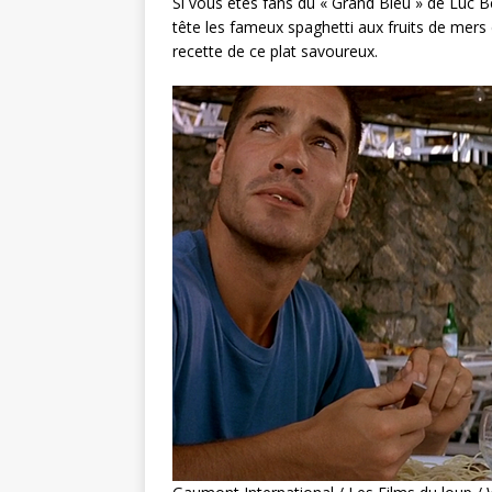
Si vous êtes fans du « Grand Bleu » de Luc 
tête les fameux spaghetti aux fruits de mers
recette de ce plat savoureux.