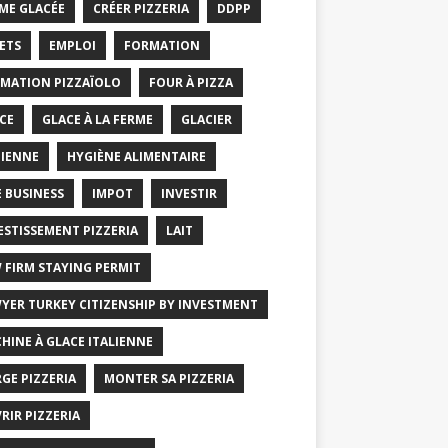
ME GLACÉE
CRÉER PIZZERIA
DDPP
ETS
EMPLOI
FORMATION
MATION PIZZAÏOLO
FOUR À PIZZA
CE
GLACE À LA FERME
GLACIER
IENNE
HYGIÈNE ALIMENTAIRE
E BUSINESS
IMPOT
INVESTIR
ESTISSEMENT PIZZERIA
LAIT
 FIRM STAYING PERMIT
YER TURKEY CITIZENSHIP BY INVESTMENT
HINE À GLACE ITALIENNE
GE PIZZERIA
MONTER SA PIZZERIA
RIR PIZZERIA