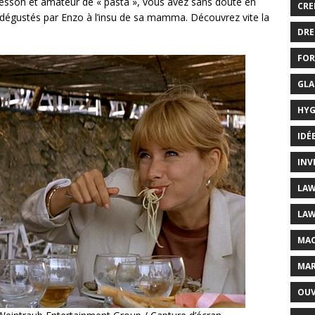
Besson et amateur de « pasta », vous avez sans doute en
CRE
 dégustés par Enzo à l’insu de sa mamma. Découvrez vite la
DRE
FOR
GLA
HYG
IDÉ
INV
LAW
LAW
MAC
MAR
OUV