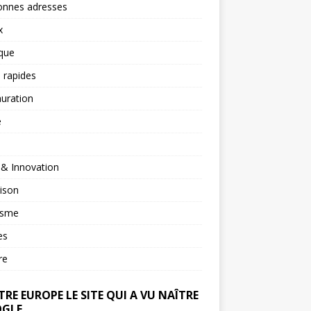
onnes adresses
x
ique
 rapides
uration
é
 & Innovation
ison
isme
es
re
RE EUROPE LE SITE QUI A VU NAÎTRE
GLE