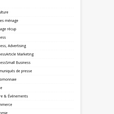
ulture
ces ménage
lage récup
ness
ess, Advertising
essArticle Marketing
nessSmall Business
uniqués de presse
tomonnaie
ne
ure & Événements
mmerce
omie