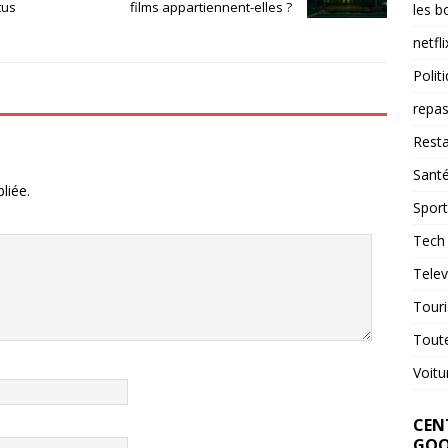
tus
films appartiennent-elles ?
les b
netfli
Polit
repas
Resta
Sant
liée.
Sport
Tech
Telev
Tour
Tout
Voitu
CENT
GOO