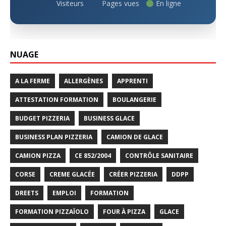
Visiteurs
Pages vues
En ligne
NUAGE
A LA FERME
ALLERGÈNES
APPRENTI
ATTESTATION FORMATION
BOULANGERIE
BUDGET PIZZERIA
BUSINESS GLACE
BUSINESS PLAN PIZZERIA
CAMION DE GLACE
CAMION PIZZA
CE 852/2004
CONTRÔLE SANITAIRE
CORSE
CREME GLACÉE
CRÉER PIZZERIA
DDPP
DREETS
EMPLOI
FORMATION
FORMATION PIZZAÏOLO
FOUR À PIZZA
GLACE