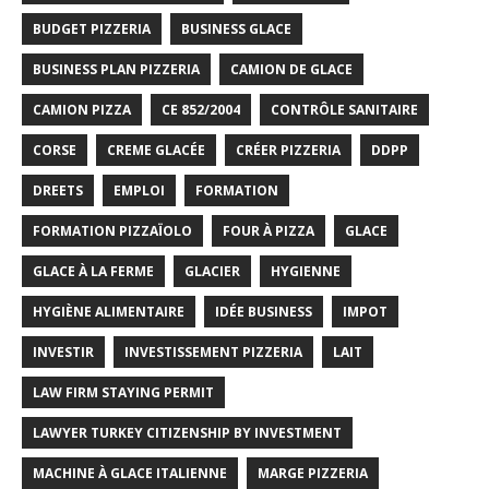
BUDGET PIZZERIA
BUSINESS GLACE
BUSINESS PLAN PIZZERIA
CAMION DE GLACE
CAMION PIZZA
CE 852/2004
CONTRÔLE SANITAIRE
CORSE
CREME GLACÉE
CRÉER PIZZERIA
DDPP
DREETS
EMPLOI
FORMATION
FORMATION PIZZAÏOLO
FOUR À PIZZA
GLACE
GLACE À LA FERME
GLACIER
HYGIENNE
HYGIÈNE ALIMENTAIRE
IDÉE BUSINESS
IMPOT
INVESTIR
INVESTISSEMENT PIZZERIA
LAIT
LAW FIRM STAYING PERMIT
LAWYER TURKEY CITIZENSHIP BY INVESTMENT
MACHINE À GLACE ITALIENNE
MARGE PIZZERIA