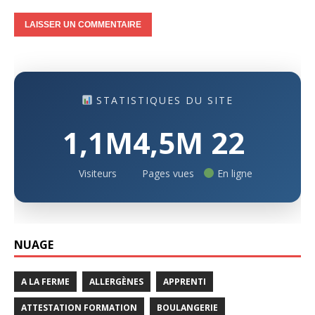
STATISTIQUES DU SITE
1,1M
4,5M
22
Visiteurs
Pages vues
En ligne
NUAGE
A LA FERME
ALLERGÈNES
APPRENTI
ATTESTATION FORMATION
BOULANGERIE