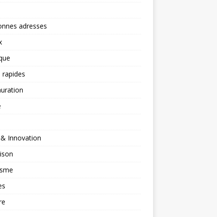
onnes adresses
x
ique
 rapides
uration
é
 & Innovation
ison
isme
es
re