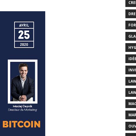
CRE
DRE
FOR
GLA
HYG
IDÉ
INV
LAW
LAW
MAC
MAR
OUV