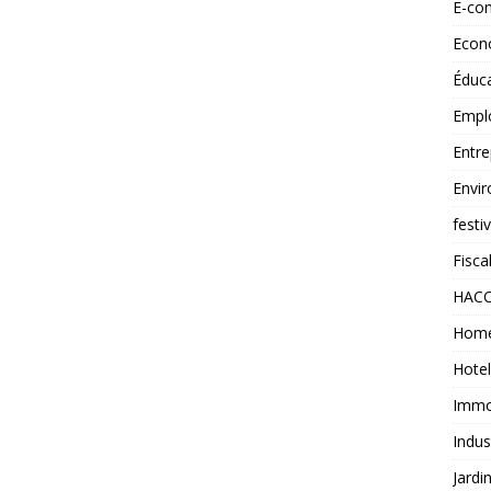
E-co
Econ
Éduc
Empl
Entre
Envi
festi
Fiscal
HAC
Home
Hotel
Immob
Indus
Jardi