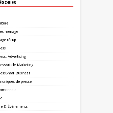
ÉGORIES
ulture
ces ménage
lage récup
ness
ess, Advertising
essArticle Marketing
nessSmall Business
uniqués de presse
tomonnaie
ne
ure & Événements