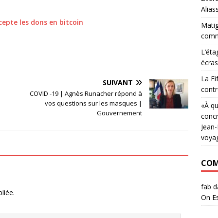
Alias
cepte les dons en bitcoin
Matig
commu
L’éta
écras
La Fi
SUIVANT
contr
COVID -19 | Agnès Runacher répond à
vos questions sur les masques |
«À qu
Gouvernement
concr
Jean-
voya
COM
fab
d
liée.
On Es