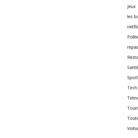
Jeux
les b
netfli
Polit
repas
Resta
Sant
Sport
Tech
Telev
Tour
Tout
Voitu