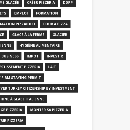
ME GLACÉE
CRÉER PIZZERIA
DDPP
ETS
EMPLOI
FORMATION
MATION PIZZAÏOLO
FOUR À PIZZA
CE
GLACE À LA FERME
GLACIER
IENNE
HYGIÈNE ALIMENTAIRE
E BUSINESS
IMPOT
INVESTIR
ESTISSEMENT PIZZERIA
LAIT
 FIRM STAYING PERMIT
YER TURKEY CITIZENSHIP BY INVESTMENT
HINE À GLACE ITALIENNE
GE PIZZERIA
MONTER SA PIZZERIA
RIR PIZZERIA