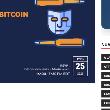
NUA
A L
ATT
BUD
BUS
CAM
CON