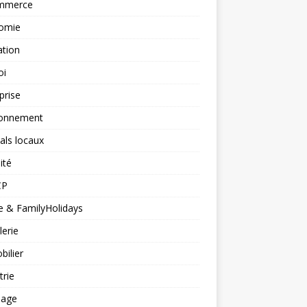
mmerce
omie
ation
oi
prise
ronnement
vals locaux
ité
CP
 & FamilyHolidays
lerie
ilier
trie
nage