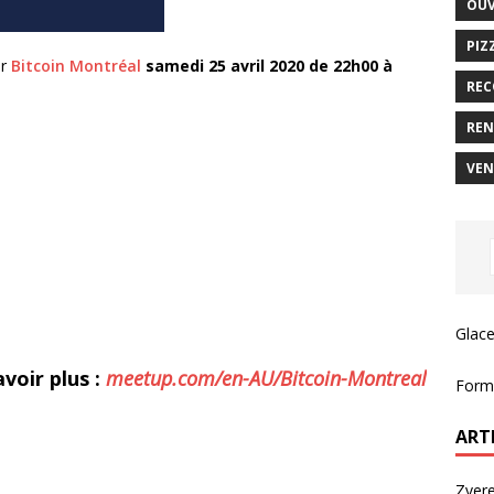
OUV
PIZ
ar
Bitcoin Montréal
samedi 25 avril 2020 de 22h00 à
REC
REN
VEN
Glace
voir plus :
meetup.com/en-AU/Bitcoin-Montreal
Forma
ART
Zvere