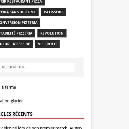
RIR RESTAURANT PIZZA
ZERIA SANS DIPLÔME
PÂTISSERIE
ONVERSION PIZZERIA
TABILITÉ PIZZERIA
REVOLUTION
DEUR PÂTISSERIE
VIE PROLO
 à ferme
tion glacier
ICLES RÉCENTS
v éliminé lors de son premier match, Auger-