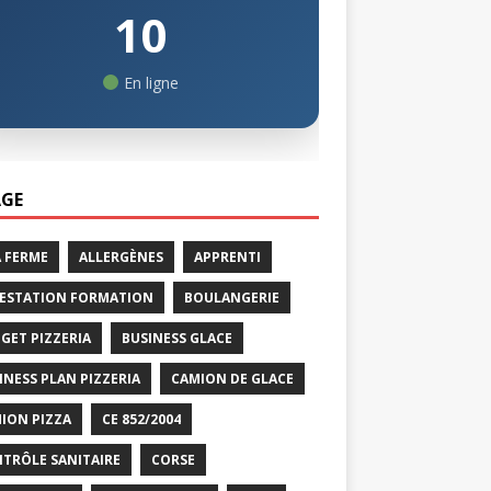
10
En ligne
GE
A FERME
ALLERGÈNES
APPRENTI
ESTATION FORMATION
BOULANGERIE
GET PIZZERIA
BUSINESS GLACE
INESS PLAN PIZZERIA
CAMION DE GLACE
ION PIZZA
CE 852/2004
TRÔLE SANITAIRE
CORSE