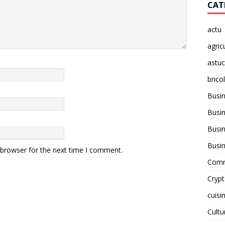
CAT
actu
agric
astu
brico
Busi
Busin
Busin
Busi
 browser for the next time I comment.
Comm
Cryp
cuisi
Cult