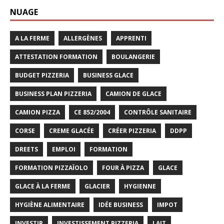
NUAGE
A LA FERME
ALLERGÈNES
APPRENTI
ATTESTATION FORMATION
BOULANGERIE
BUDGET PIZZERIA
BUSINESS GLACE
BUSINESS PLAN PIZZERIA
CAMION DE GLACE
CAMION PIZZA
CE 852/2004
CONTRÔLE SANITAIRE
CORSE
CREME GLACÉE
CRÉER PIZZERIA
DDPP
DREETS
EMPLOI
FORMATION
FORMATION PIZZAÏOLO
FOUR À PIZZA
GLACE
GLACE À LA FERME
GLACIER
HYGIENNE
HYGIÈNE ALIMENTAIRE
IDÉE BUSINESS
IMPOT
INVESTIR
INVESTISSEMENT PIZZERIA
LAIT