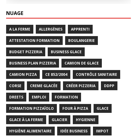
NUAGE
A LA FERME
ALLERGÈNES
APPRENTI
ATTESTATION FORMATION
BOULANGERIE
BUDGET PIZZERIA
BUSINESS GLACE
BUSINESS PLAN PIZZERIA
CAMION DE GLACE
CAMION PIZZA
CE 852/2004
CONTRÔLE SANITAIRE
CORSE
CREME GLACÉE
CRÉER PIZZERIA
DDPP
DREETS
EMPLOI
FORMATION
FORMATION PIZZAÏOLO
FOUR À PIZZA
GLACE
GLACE À LA FERME
GLACIER
HYGIENNE
HYGIÈNE ALIMENTAIRE
IDÉE BUSINESS
IMPOT