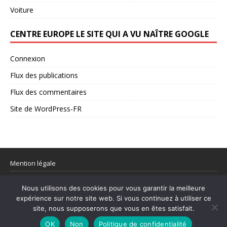
Voiture
CENTRE EUROPE LE SITE QUI A VU NAÎTRE GOOGLE
Connexion
Flux des publications
Flux des commentaires
Site de WordPress-FR
Mention légale
Partager votre flux rss
Nous utilisons des cookies pour vous garantir la meilleure
expérience sur notre site web. Si vous continuez à utiliser ce
site, nous supposerons que vous en êtes satisfait.
© 1998–2026 Centre Europe Actu – L’actualité utile et les sujets qui
comptent.
OK
Non
Politique de confidentialité