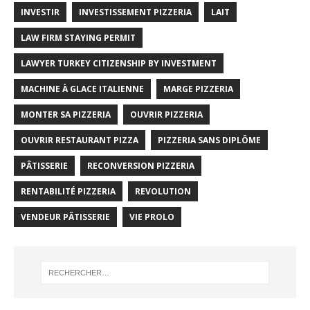
INVESTIR
INVESTISSEMENT PIZZERIA
LAIT
LAW FIRM STAYING PERMIT
LAWYER TURKEY CITIZENSHIP BY INVESTMENT
MACHINE À GLACE ITALIENNE
MARGE PIZZERIA
MONTER SA PIZZERIA
OUVRIR PIZZERIA
OUVRIR RESTAURANT PIZZA
PIZZERIA SANS DIPLÔME
PÂTISSERIE
RECONVERSION PIZZERIA
RENTABILITÉ PIZZERIA
REVOLUTION
VENDEUR PÂTISSERIE
VIE PROLO