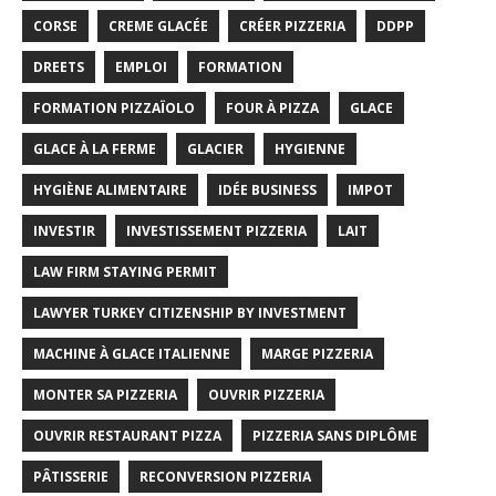
CORSE
CREME GLACÉE
CRÉER PIZZERIA
DDPP
DREETS
EMPLOI
FORMATION
FORMATION PIZZAÏOLO
FOUR À PIZZA
GLACE
GLACE À LA FERME
GLACIER
HYGIENNE
HYGIÈNE ALIMENTAIRE
IDÉE BUSINESS
IMPOT
INVESTIR
INVESTISSEMENT PIZZERIA
LAIT
LAW FIRM STAYING PERMIT
LAWYER TURKEY CITIZENSHIP BY INVESTMENT
MACHINE À GLACE ITALIENNE
MARGE PIZZERIA
MONTER SA PIZZERIA
OUVRIR PIZZERIA
OUVRIR RESTAURANT PIZZA
PIZZERIA SANS DIPLÔME
PÂTISSERIE
RECONVERSION PIZZERIA