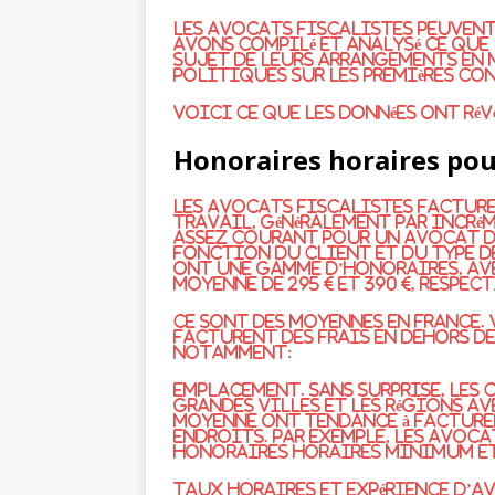
Les avocats fiscalistes peuvent 
avons compilé et analysé ce que
sujet de leurs arrangements en 
politiques sur les premières c
Voici ce que les données ont révé
Honoraires horaires pour
Les avocats fiscalistes facture
travail, généralement par incrém
assez courant pour un avocat de
fonction du client et du type d
ont une gamme d’honoraires, av
moyenne de 295 € et 390 €, respec
Ce sont des moyennes en France
facturent des frais en dehors d
notamment:
Emplacement. Sans surprise, les
grandes villes et les régions ave
moyenne ont tendance à facture
endroits. Par exemple, les avoca
honoraires horaires minimum et 
Taux horaires et expérience d’a