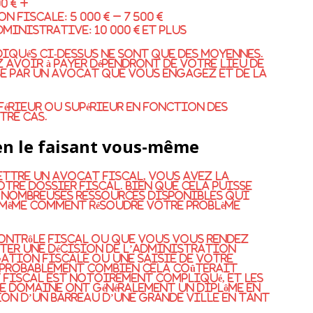
0 € +
 fiscale: 5 000 € – 7 500 €
ministrative: 10 000 € et plus
ndiqués ci-dessus ne sont que des moyennes.
z avoir à payer dépendront de votre lieu de
ise par un avocat que vous engagez et de la
férieur ou supérieur en fonction des
tre cas.
en le faisant vous-même
ettre un avocat fiscal, vous avez la
otre dossier fiscal. Bien que cela puisse
e nombreuses ressources disponibles qui
-même comment résoudre votre problème
 contrôle fiscal ou que vous vous rendez
ter une décision de l’administration
ation fiscale ou une saisie de votre
 probablement combien cela coûterait
 fiscal est notoirement compliqué, et les
e domaine ont généralement un diplôme en
on d’un barreau d’une grande ville en tant