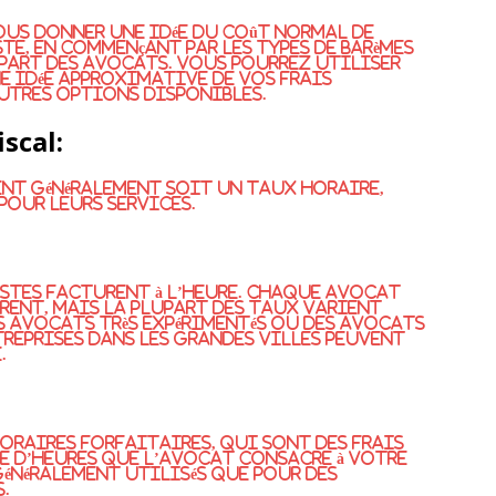
ous donner une idée du coût normal de
te, en commençant par les types de barèmes
upart des avocats. Vous pourrez utiliser
 idée approximative de vos frais
autres options disponibles.
iscal:
nt généralement soit un taux horaire,
pour leurs services.
stes facturent à l’heure. Chaque avocat
rent, mais la plupart des taux varient
Des avocats très expérimentés ou des avocats
reprises dans les grandes villes peuvent
.
oraires forfaitaires, qui sont des frais
e d’heures que l’avocat consacre à votre
 généralement utilisés que pour des
.