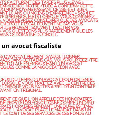
ts facturent des tarifs plus élevés à
expérience. Notre étude a confirmé cette
ximum moyens passant de 235 € et 305 €
nt 10 ans ou moins d’expérience à 365 € et
 d’expérience. Mais lorsque vous comparez
, vous devriez considérer que des avocats
 en droit fiscal peuvent ne pas vous
ar ils peuvent souvent traiter vos
à vos questions plus rapidement que les
dans ce domaine du droit.
un avocat fiscaliste
res d’avocat peuvent s’additionner
Mais dans certains cas, vous pourriez être
ture totale en embauchant un avocat
cifiques comme la négociation avec
 deux du temps d’un avocat pour obtenir
t lorsque vous traitez avec le centre des
e lorsque vous faites appel d’un contrôle
evant un tribunal.
rent ce que l’on appelle des honoraires
, une provision fonctionne comme un dépôt
frais horaires pendant une durée estimée
cale. L’avocat place le mandat dans un
t le coût de ses services de ces fonds au