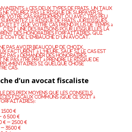
nvénients à ces deux types de frais. Un taux
 ne courez pas le risque de surpayer si
dre votre cas rapidement ou avec très peu
s supportez le risque de frais juridiques
oduit et que votre cas prend plus de temps à
 C’est une des raisons pour lesquelles la
èrent des honoraires forfaitaires, qui
le coût de l’embauche d’un avocat.
 ne pas avoir beaucoup de choix.
x facturent à l’heure, sauf si le cas est
tez pas à demander des honoraires
ne pas être prêt à prendre le risque de
upplémentaires si quelque chose
re cas.
he d’un avocat fiscaliste
le des prix moyens que les conseils
ices fiscaux communs (que ce soit à
forfaitaires):
 1500 €
 6 500 €
 € – 2500 €
 – 3500 €