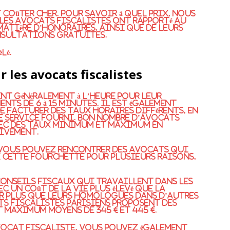
coûter cher. Pour savoir à quel prix, nous
 les avocats fiscalistes ont rapporté au
matière d’honoraires, ainsi que de leurs
onsultations gratuites.
lé.
 les avocats fiscalistes
nt généralement à l’heure pour leur
ents de 6 à 15 minutes. Il est également
 facturer des taux horaires différents, en
e service fourni. Bon nombre d’avocats
ec des taux minimum et maximum en
tivement.
. Vous pouvez rencontrer des avocats qui
e cette fourchette pour plusieurs raisons,
 conseils fiscaux qui travaillent dans les
c un coût de la vie plus élevé que la
r plus que leurs homologues dans d’autres
ts fiscalistes parisiens proposent des
maximum moyens de 345 € et 445 €.
vocat fiscaliste. Vous pouvez également