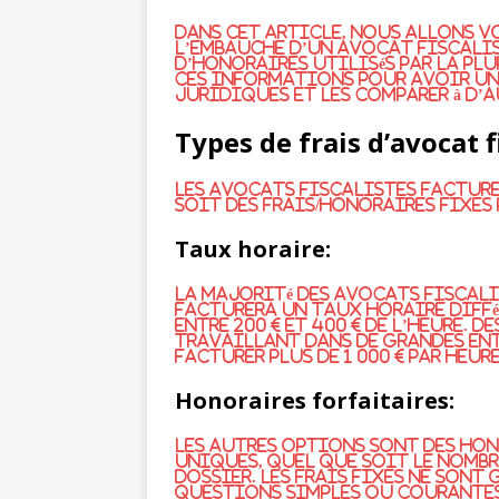
Dans cet article, nous allons v
l’embauche d’un avocat fiscalis
d’honoraires utilisés par la pl
ces informations pour avoir une
juridiques et les comparer à d’
Types de frais d’avocat f
Les avocats fiscalistes facture
soit des frais/honoraires fixes 
Taux horaire:
La majorité des avocats fiscali
facturera un taux horaire diffé
entre 200 € et 400 € de l’heure. 
travaillant dans de grandes ent
facturer plus de 1 000 € par heure
Honoraires forfaitaires:
Les autres options sont des hon
uniques, quel que soit le nombr
dossier. Les frais fixes ne sont
questions simples ou courantes