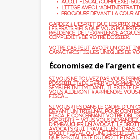
Audit fiscal (complexe): 500
Litige avec l’administration
Procédure devant la cour ad
Gardez à l’esprit que les prix i
Les frais réels que vous pourrie
résidence, de l’expérience acqu
complexité de votre dossier.
Votre cas peut avoir un coût in
caractéristiques uniques de vo
Économisez de l’argent 
Si vous ne pouvez pas vous perm
possibilité de gérer vous-même v
sembler intimidant, il existe d
vous aideront à apprendre vous
fiscal.
Si vous êtes dans le cadre d’un
devant un tribunal pour contes
fiscale concernant votre oblig
propriété – vous vous demandez
d’embaucher un avocat. Le droit
avocats qui travaillent dans c
droit fiscal ou une certificati
que spécialiste du droit fiscal.