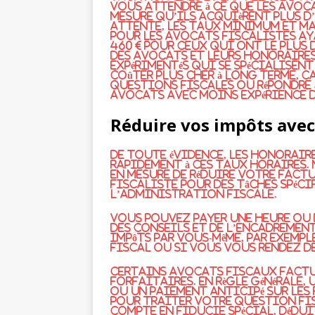
vous attendre à ce que les avoca
mesure qu’ils acquièrent plus d’
attente, les taux minimum et ma
pour les avocats fiscalistes aya
460 € pour ceux qui ont le plus
des avocats et leurs honoraires
expérimentés qui se spécialisent
coûter plus cher à long terme, c
questions fiscales ou répondre 
avocats avec moins expérience 
Réduire vos impôts avec 
De toute évidence, les honorai
rapidement à ces taux horaires. 
en mesure de réduire votre fac
fiscaliste pour des tâches spé
l’administration fiscale.
Vous pouvez payer une heure ou
des conseils et de l’encadremen
impôts par vous-même, par exempl
fiscal ou si vous vous rendez d
Certains avocats fiscaux factu
forfaitaires. En règle générale
ou un paiement anticipé sur les 
pour traiter votre question fis
compte en fiducie spécial, dédui