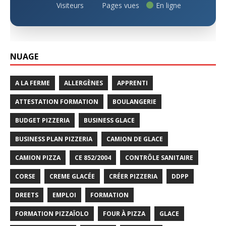
Visiteurs
Pages vues
En ligne
NUAGE
A LA FERME
ALLERGÈNES
APPRENTI
ATTESTATION FORMATION
BOULANGERIE
BUDGET PIZZERIA
BUSINESS GLACE
BUSINESS PLAN PIZZERIA
CAMION DE GLACE
CAMION PIZZA
CE 852/2004
CONTRÔLE SANITAIRE
CORSE
CREME GLACÉE
CRÉER PIZZERIA
DDPP
DREETS
EMPLOI
FORMATION
FORMATION PIZZAÏOLO
FOUR À PIZZA
GLACE