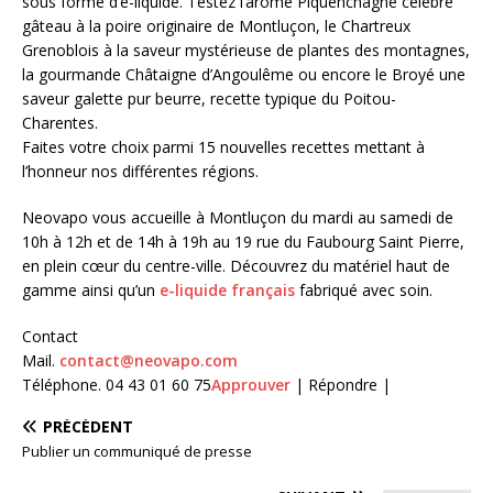
sous forme d’e-liquide. Testez l’arôme Piquenchagne célèbre
gâteau à la poire originaire de Montluçon, le Chartreux
Grenoblois à la saveur mystérieuse de plantes des montagnes,
la gourmande Châtaigne d’Angoulême ou encore le Broyé une
saveur galette pur beurre, recette typique du Poitou-
Charentes.
Faites votre choix parmi 15 nouvelles recettes mettant à
l’honneur nos différentes régions.
Neovapo vous accueille à Montluçon du mardi au samedi de
10h à 12h et de 14h à 19h au 19 rue du Faubourg Saint Pierre,
en plein cœur du centre-ville. Découvrez du matériel haut de
gamme ainsi qu’un
e-liquide français
fabriqué avec soin.
Contact
Mail.
contact@neovapo.com
Téléphone. 04 43 01 60 75
Approuver
| Répondre |
PRÉCÉDENT
Publier un communiqué de presse