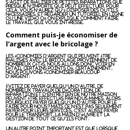
s’agit de réaliser de petites réparations que
presque n’importe qui peut effectuer. Pour
cela, vous n’aurez qu’à disposer des outils
nécessaires, et regarder un tutoriel en ligne
ou une vidéo où on explique comment faire
le travail qui vous intéresse.
Comment puis-je économiser de
l’argent avec le bricolage ?
Les économies d’argent qui peuvent être
réalisées avec le bricolage proviennent de
nombreux côtés. Nous allons donc voir en
détail certains points où, certainement,
nous pouvons économiser beaucoup
d’argent:
Évitez de payer quelqu’un d’autre.
De
nombreux travaux de décoration, de
réparation et d’entretien de notre maison
peuvent être effectués par nous-mêmes. Alors
pourquoi payer quelqu’un d’autre pour le
faire pour nous? Mais ce n’est pas seulement
payer pour leurs services, c’est aussi payer
pour le transport, la main-d’œuvre et la
gestion de tout ce qu’ils font.
Un autre point important est que lorsque