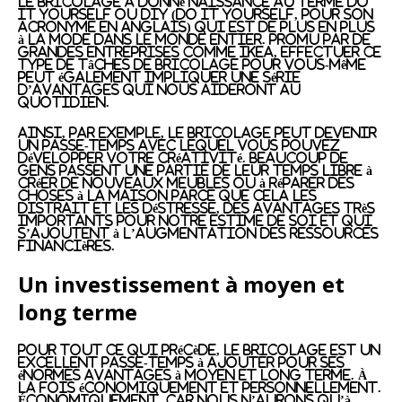
Le bricolage a donné naissance au terme Do
it yourself ou DIY (Do it yourself, pour son
acronyme en anglais) qui est de plus en plus
à la mode dans le monde entier. Promu par de
grandes entreprises comme Ikea, effectuer ce
type de tâches de bricolage pour vous-même
peut également impliquer une série
d’avantages qui nous aideront au
quotidien.
Ainsi, par exemple, le bricolage peut devenir
un passe-temps avec lequel vous pouvez
développer votre créativité. Beaucoup de
gens passent une partie de leur temps libre à
créer de nouveaux meubles ou à réparer des
choses à la maison parce que cela les
distrait et les déstresse, des avantages très
importants pour notre estime de soi et qui
s’ajoutent à l’augmentation des ressources
financières.
Un investissement à moyen et
long terme
Pour tout ce qui précède, le bricolage est un
excellent passe-temps à ajouter pour ses
énormes avantages à moyen et long terme. À
la fois économiquement et personnellement.
Économiquement, car nous n’aurons qu’à