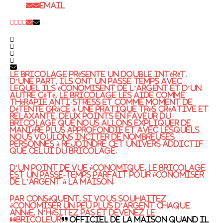
Email
Le bricolage présente un double intérêt.
D’une part, ils ont un passe-temps avec
lequel ils économisent de l’argent et d’un
autre côté, le bricolage les aide comme
thérapie anti-stress et comme moment de
détente grâce à une pratique très créative et
relaxante. Deux points en faveur du
bricolage que nous allons expliquer de
manière plus approfondie et avec lesquels
nous voulons inciter de nombreuses
personnes à rejoindre cet univers addictif
que celui du bricolage.
D’un point de vue économique, le bricolage
est un passe-temps parfait pour économiser
de l’argent à la maison.
Par conséquent, si vous souhaitez
économiser un peu plus d’argent chaque
année, n’hésitez pas et devenez le
“
bricoleur
” officiel de la maison quand il