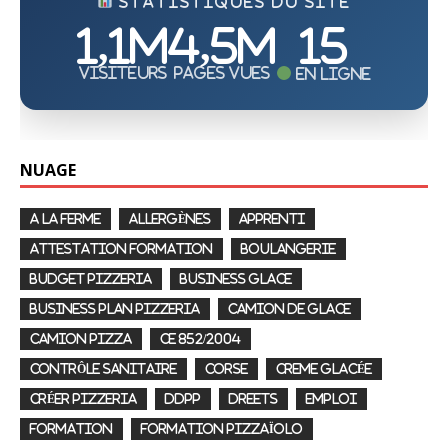
STATISTIQUES DU SITE
1,1M
4,5M
15
Visiteurs
Pages vues
En ligne
NUAGE
A LA FERME
ALLERGÈNES
APPRENTI
ATTESTATION FORMATION
BOULANGERIE
BUDGET PIZZERIA
BUSINESS GLACE
BUSINESS PLAN PIZZERIA
CAMION DE GLACE
CAMION PIZZA
CE 852/2004
CONTRÔLE SANITAIRE
CORSE
CREME GLACÉE
CRÉER PIZZERIA
DDPP
DREETS
EMPLOI
FORMATION
FORMATION PIZZAÏOLO