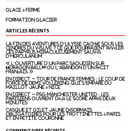
Glace à ferme
Formation glacier
ARTICLES RÉCENTS
La fin des aventures d’Ulysse cachée sous les
cendres du Vésuve ? Ce que pourraient révéler
ces papyrus miraculeusement sauvés
d’Herculanum
« L’ouverture d’un parc saoudien sur
“Dragon Ball” ou l’abandon d’un récit
français »
EN DIRECT – Tour de France femmes : le coup de
force de Demi Vollering qui s’empare du
maillot jaune à Nice
EN DIRECT – PSG-Manchester United : les
Parisiens ouvrent déjà le score après deux
minutes
Casque et gilet jaune désormais
obligatoires pour les trottinettes à Paris
et en petite couronne
COMMENTAIRES RÉCENTS