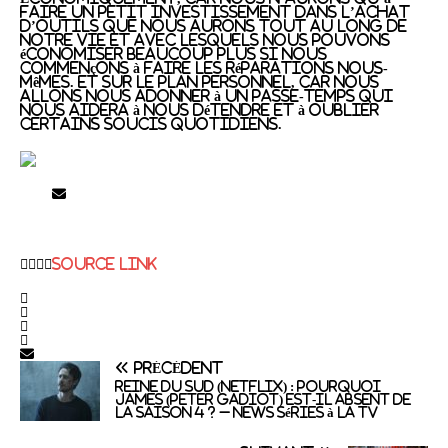
faire un petit investissement dans l’achat
d’outils que nous aurons tout au long de
notre vie et avec lesquels nous pouvons
économiser beaucoup plus si nous
commençons à faire les réparations nous-
mêmes. Et sur le plan personnel, car nous
allons nous adonner à un passe-temps qui
nous aidera à nous détendre et à oublier
certains soucis quotidiens.
Source link
PRÉCÉDENT
Reine du Sud (Netflix) : pourquoi
James (Peter Gadiot) est-il absent de
la saison 4 ? – News Séries à la TV