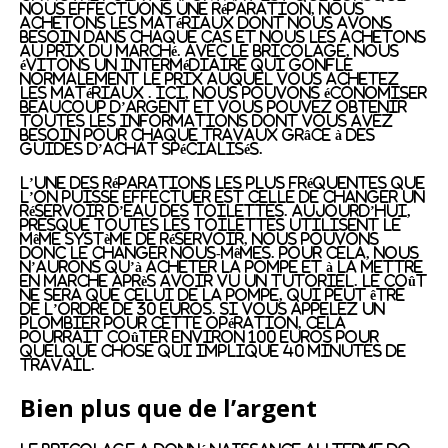
nous effectuons une réparation, nous
achetons les matériaux dont nous avons
besoin dans chaque cas et nous les achetons
au prix du marché. Avec le bricolage, nous
évitons un intermédiaire qui gonfle
normalement le prix auquel vous achetez
les matériaux . Ici, nous pouvons économiser
beaucoup d’argent et vous pouvez obtenir
toutes les informations dont vous avez
besoin pour chaque travaux grâce à des
guides d’achat spécialisés.
L’une des réparations les plus fréquentes que
l’on puisse effectuer est celle de changer un
réservoir d’eau des toilettes. Aujourd’hui,
presque toutes les toilettes utilisent le
même système de réservoir, nous pouvons
donc le changer nous-mêmes. Pour cela, nous
n’aurons qu’à acheter la pompe et à la mettre
en marche après avoir vu un tutoriel. Le coût
ne sera que celui de la pompe, qui peut être
de l’ordre de 30 euros. Si vous appelez un
plombier pour cette opération, cela
pourrait coûter environ 100 euros pour
quelque chose qui implique 40 minutes de
travail.
Bien plus que de l’argent