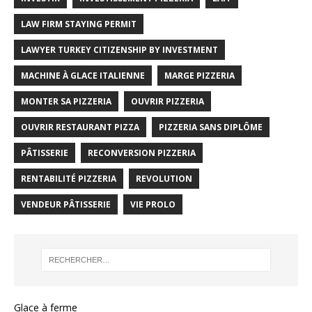
LAW FIRM STAYING PERMIT
LAWYER TURKEY CITIZENSHIP BY INVESTMENT
MACHINE À GLACE ITALIENNE
MARGE PIZZERIA
MONTER SA PIZZERIA
OUVRIR PIZZERIA
OUVRIR RESTAURANT PIZZA
PIZZERIA SANS DIPLÔME
PÂTISSERIE
RECONVERSION PIZZERIA
RENTABILITÉ PIZZERIA
REVOLUTION
VENDEUR PÂTISSERIE
VIE PROLO
Glace à ferme