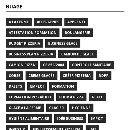
NUAGE
A LA FERME
ALLERGÈNES
APPRENTI
ATTESTATION FORMATION
BOULANGERIE
BUDGET PIZZERIA
BUSINESS GLACE
BUSINESS PLAN PIZZERIA
CAMION DE GLACE
CAMION PIZZA
CE 852/2004
CONTRÔLE SANITAIRE
CORSE
CREME GLACÉE
CRÉER PIZZERIA
DDPP
DREETS
EMPLOI
FORMATION
FORMATION PIZZAÏOLO
FOUR À PIZZA
GLACE
GLACE À LA FERME
GLACIER
HYGIENNE
HYGIÈNE ALIMENTAIRE
IDÉE BUSINESS
IMPOT
INVESTIR
INVESTISSEMENT PIZZERIA
LAIT