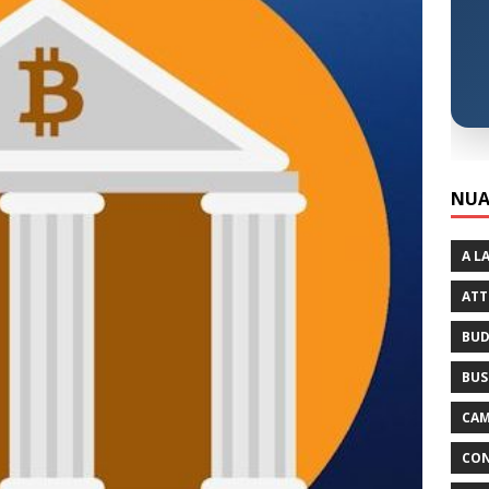
NUA
A L
ATT
BUD
BUS
CAM
CON