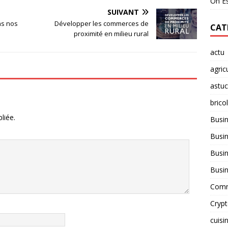
On Es
SUIVANT
ns nos
Développer les commerces de
CAT
proximité en milieu rural
actu
agric
astu
brico
liée.
Busi
Busin
Busin
Busi
Comm
Cryp
cuisi