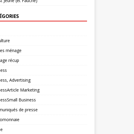
t Jeune (et Fauché)
ÉGORIES
ulture
ces ménage
lage récup
ness
ess, Advertising
essArticle Marketing
nessSmall Business
uniqués de presse
tomonnaie
ne