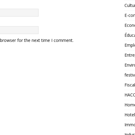
Cult
E-co
Econ
Éduc
 browser for the next time I comment.
Empl
Entre
Envi
festi
Fiscal
HAC
Home
Hotel
Immob
Indus