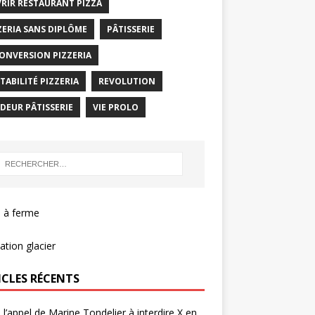
RIR RESTAURANT PIZZA
ZERIA SANS DIPLÔME
PÂTISSERIE
ONVERSION PIZZERIA
TABILITÉ PIZZERIA
REVOLUTION
DEUR PÂTISSERIE
VIE PROLO
 à ferme
tion glacier
ICLES RÉCENTS
 l’appel de Marine Tondelier à interdire X en