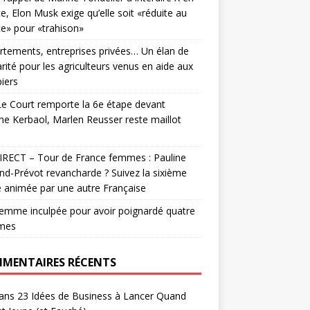
e, Elon Musk exige qu’elle soit «réduite au
ce» pour «trahison»
tements, entreprises privées… Un élan de
arité pour les agriculteurs venus en aide aux
iers
e Court remporte la 6e étape devant
ne Kerbaol, Marlen Reusser reste maillot
e
IRECT – Tour de France femmes : Pauline
nd-Prévot revancharde ? Suivez la sixième
 animée par une autre Française
emme inculpée pour avoir poignardé quatre
mes
MENTAIRES RÉCENTS
ans
23 Idées de Business à Lancer Quand