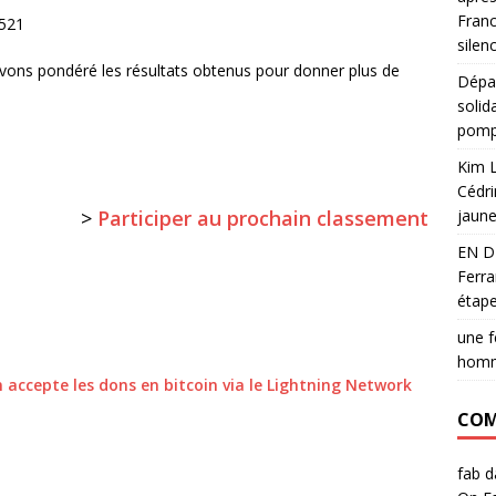
Franc
 521
silen
 avons pondéré les résultats obtenus pour donner plus de
Dépar
solid
pomp
Kim L
Cédri
jaun
>
Participer au prochain classement
EN D
Ferra
étape
une f
hom
accepte les dons en bitcoin via le Lightning Network
COM
fab
d