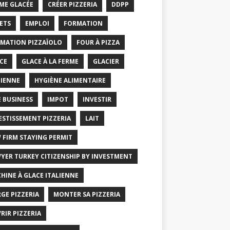
ME GLACÉE
CRÉER PIZZERIA
DDPP
ETS
EMPLOI
FORMATION
MATION PIZZAÏOLO
FOUR À PIZZA
CE
GLACE À LA FERME
GLACIER
IENNE
HYGIÈNE ALIMENTAIRE
E BUSINESS
IMPOT
INVESTIR
ESTISSEMENT PIZZERIA
LAIT
 FIRM STAYING PERMIT
YER TURKEY CITIZENSHIP BY INVESTMENT
HINE À GLACE ITALIENNE
GE PIZZERIA
MONTER SA PIZZERIA
RIR PIZZERIA