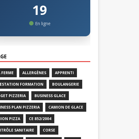
19
En ligne
GE
A FERME
ALLERGÈNES
APPRENTI
ESTATION FORMATION
BOULANGERIE
GET PIZZERIA
BUSINESS GLACE
INESS PLAN PIZZERIA
CAMION DE GLACE
ION PIZZA
CE 852/2004
TRÔLE SANITAIRE
CORSE