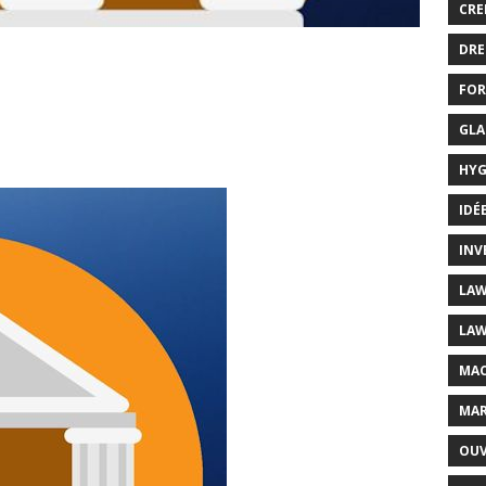
CRE
DRE
FOR
GLA
HYG
IDÉ
INV
LAW
LAW
MAC
MAR
OUV