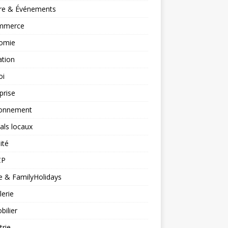
ure & Événements
mmerce
omie
ation
oi
prise
ronnement
vals locaux
ité
CP
 & FamilyHolidays
lerie
ilier
trie