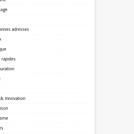
nage
onnes adresses
x
ique
 rapides
uration
é
 & Innovation
ison
isme
es