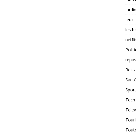
Jardi
Jeux
les b
netfli
Polit
repas
Resta
Sant
Sport
Tech
Telev
Tour
Tout